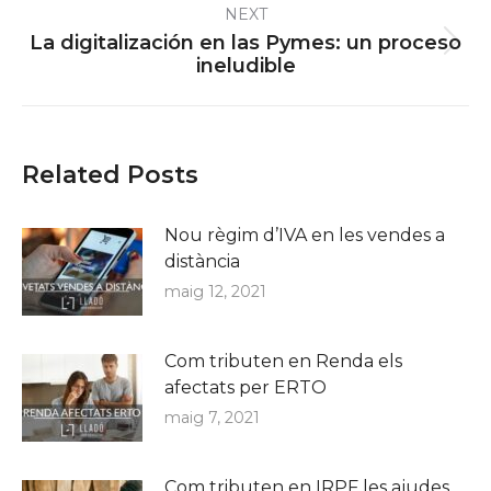
NEXT
La digitalización en las Pymes: un proceso
Next
ineludible
post:
Related Posts
Nou règim d’IVA en les vendes a
distància
maig 12, 2021
Com tributen en Renda els
afectats per ERTO
maig 7, 2021
Com tributen en IRPF les ajudes