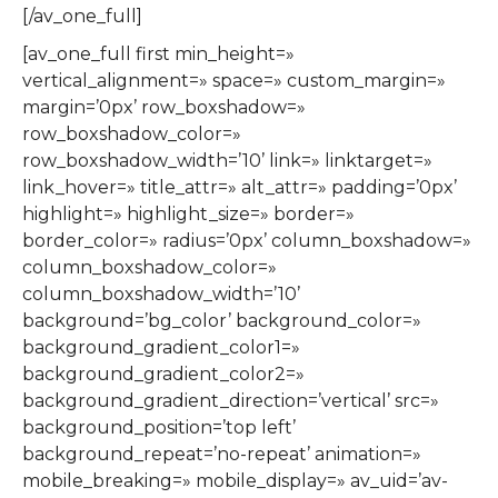
[/av_one_full]
[av_one_full first min_height=»
vertical_alignment=» space=» custom_margin=»
margin=’0px’ row_boxshadow=»
row_boxshadow_color=»
row_boxshadow_width=’10’ link=» linktarget=»
link_hover=» title_attr=» alt_attr=» padding=’0px’
highlight=» highlight_size=» border=»
border_color=» radius=’0px’ column_boxshadow=»
column_boxshadow_color=»
column_boxshadow_width=’10’
background=’bg_color’ background_color=»
background_gradient_color1=»
background_gradient_color2=»
background_gradient_direction=’vertical’ src=»
background_position=’top left’
background_repeat=’no-repeat’ animation=»
mobile_breaking=» mobile_display=» av_uid=’av-