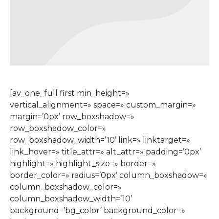
[av_one_full first min_height=»
vertical_alignment=» space=» custom_margin=»
margin=’0px’ row_boxshadow=»
row_boxshadow_color=»
row_boxshadow_width=’10’ link=» linktarget=»
link_hover=» title_attr=» alt_attr=» padding=’0px’
highlight=» highlight_size=» border=»
border_color=» radius=’0px’ column_boxshadow=»
column_boxshadow_color=»
column_boxshadow_width=’10’
background=’bg_color’ background_color=»