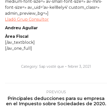
medium-font-size=» av-small-font-size=» av-mini-
font-size=» av_uid=’av-kel8ely4′ custom_class=»
admin_preview_bg=»]
Lladó Grup Consultor
Andreu Aguilar
Àrea Fiscal
[/av_textblock]
[/av_one_full]
Category:
Sap vostè que
febrer 3, 2021
Post
PREVIOUS
navigation
Principales deducciones para su empresa
Previous
en el Impuesto sobre Sociedades de 2020.
post: