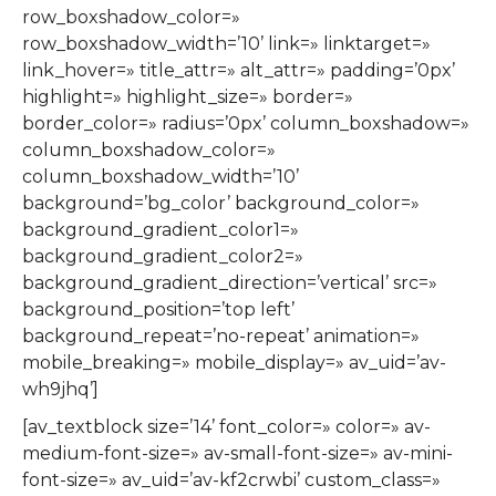
row_boxshadow_color=»
row_boxshadow_width=’10’ link=» linktarget=»
link_hover=» title_attr=» alt_attr=» padding=’0px’
highlight=» highlight_size=» border=»
border_color=» radius=’0px’ column_boxshadow=»
column_boxshadow_color=»
column_boxshadow_width=’10’
background=’bg_color’ background_color=»
background_gradient_color1=»
background_gradient_color2=»
background_gradient_direction=’vertical’ src=»
background_position=’top left’
background_repeat=’no-repeat’ animation=»
mobile_breaking=» mobile_display=» av_uid=’av-
wh9jhq’]
[av_textblock size=’14’ font_color=» color=» av-
medium-font-size=» av-small-font-size=» av-mini-
font-size=» av_uid=’av-kf2crwbi’ custom_class=»