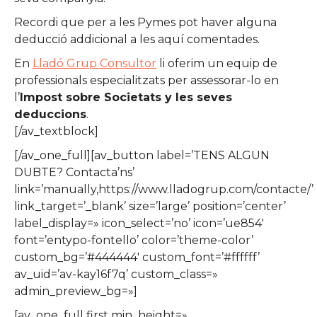
Recordi que per a les Pymes pot haver alguna
deducció addicional a les aquí comentades.
En
Lladó Grup Consultor
li oferim un equip de
professionals especialitzats per assessorar-lo en
l’
Impost sobre Societats y les seves
deduccions
.
[/av_textblock]
[/av_one_full][av_button label=’TENS ALGUN
DUBTE? Contacta’ns’
link=’manually,https://www.lladogrup.com/contacte/’
link_target=’_blank’ size=’large’ position=’center’
label_display=» icon_select=’no’ icon=’ue854′
font=’entypo-fontello’ color=’theme-color’
custom_bg=’#444444′ custom_font=’#ffffff’
av_uid=’av-kay16f7q’ custom_class=»
admin_preview_bg=»]
[av_one_full first min_height=»