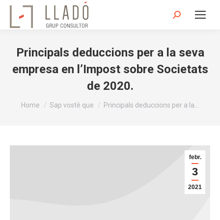
Search:
Principals deduccions per a la seva
empresa en l’Impost sobre Societats
de 2020.
You are here:
Home
Sap vostè que
Principals deduccions per a la…
febr.
3
2021