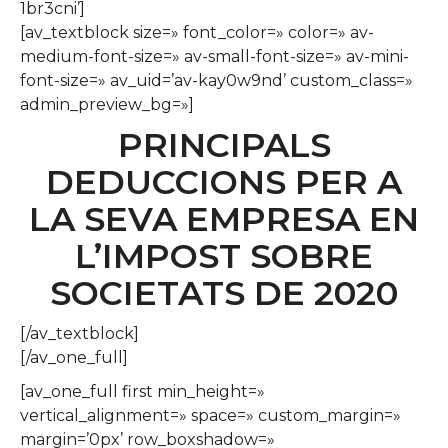
1br3cni’]
[av_textblock size=» font_color=» color=» av-
medium-font-size=» av-small-font-size=» av-mini-
font-size=» av_uid=’av-kay0w9nd’ custom_class=»
admin_preview_bg=»]
PRINCIPALS
DEDUCCIONS PER A
LA SEVA EMPRESA EN
L’IMPOST SOBRE
SOCIETATS DE 2020
[/av_textblock]
[/av_one_full]
[av_one_full first min_height=»
vertical_alignment=» space=» custom_margin=»
margin=’0px’ row_boxshadow=»