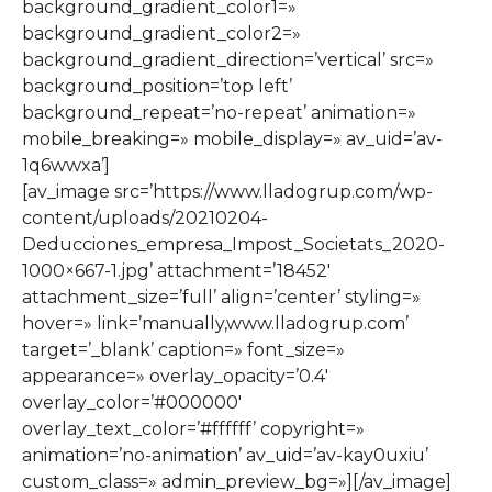
background_gradient_color1=»
background_gradient_color2=»
background_gradient_direction=’vertical’ src=»
background_position=’top left’
background_repeat=’no-repeat’ animation=»
mobile_breaking=» mobile_display=» av_uid=’av-
1q6wwxa’]
[av_image src=’https://www.lladogrup.com/wp-
content/uploads/20210204-
Deducciones_empresa_Impost_Societats_2020-
1000×667-1.jpg’ attachment=’18452′
attachment_size=’full’ align=’center’ styling=»
hover=» link=’manually,www.lladogrup.com’
target=’_blank’ caption=» font_size=»
appearance=» overlay_opacity=’0.4′
overlay_color=’#000000′
overlay_text_color=’#ffffff’ copyright=»
animation=’no-animation’ av_uid=’av-kay0uxiu’
custom_class=» admin_preview_bg=»][/av_image]