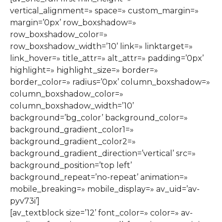
vertical_alignment=» space=» custom_margin=»
margin=’0px’ row_boxshadow=»
row_boxshadow_color=»
row_boxshadow_width=’10’ link=» linktarget=»
link_hover=» title_attr=» alt_attr=» padding=’0px’
highlight=» highlight_size=» border=»
border_color=» radius=’0px’ column_boxshadow=»
column_boxshadow_color=»
column_boxshadow_width=’10’
background=’bg_color’ background_color=»
background_gradient_color1=»
background_gradient_color2=»
background_gradient_direction=’vertical’ src=»
background_position=’top left’
background_repeat=’no-repeat’ animation=»
mobile_breaking=» mobile_display=» av_uid=’av-
pyv73i’]
[av_textblock size=’12’ font_color=» color=» av-