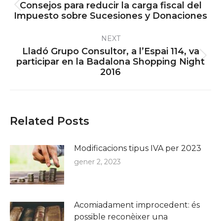
navigation
Consejos para reducir la carga fiscal del
Previous
Impuesto sobre Sucesiones y Donaciones
post:
NEXT
Lladó Grupo Consultor, a l’Espai 114, va
Next
participar en la Badalona Shopping Night
2016
post:
Related Posts
Modificacions tipus IVA per 2023
gener 2, 2023
Acomiadament improcedent: és
possible reconèixer una