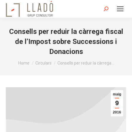
Search:
Consells per reduir la càrrega fiscal
de l’Impost sobre Successions i
Donacions
You are here:
Home
Circulars
Consells per reduir la càrrega…
maig
9
2016