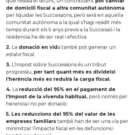
que residia el difunt, un contribuent
pot canviar
de domicili fiscal a altra comunitat autónoma
per liquidar les Successions, però será en aquella
comunitat autónoma a la qual s’hagi residit més
temps durant els 5 anys previs a la Successió i la
residencia ha de ser real i efectiva.
2.
La
donació en vid
a també pot generar un
estalvi fiscal.
3.
L’Impost sobre Successions és un tribut
progressiu,
per tant quant més es divideixi
l’herència més es reduirà la carga fiscal.
4.
La
reducció del 95% en el pagament de
l’Impost de la vivenda habitual,
però només per
herencia i no per donació.
5.
Les reduccions del 95% del valor de les
empreses familiars
també han de ser una vía per
minimitzar l’impacte fiscal en les defuncions i