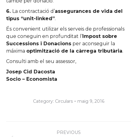
també per donació.
6.
La contractació d’
assegurances de vida del
tipus “unit-linked”
.
És convenient utilizar els serveis de professionals
que coneguin en profunditat l’
Impost sobre
Successions i Donacions
per aconseguir la
máxima
optimització de la càrrega tributària
.
Consulti amb el seu assessor,
Josep Cid Dacosta
Socio – Economista
Category:
Circulars
maig 9, 2016
Post
PREVIOUS