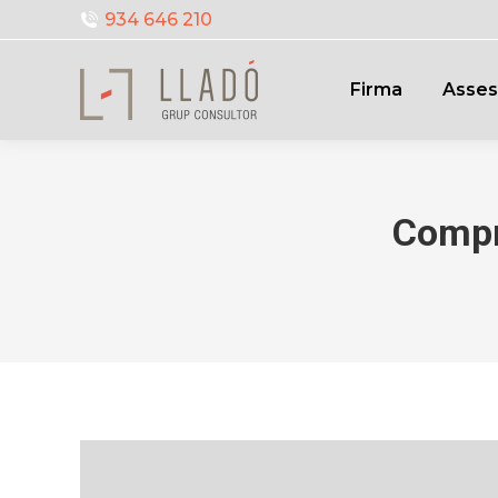
934 646 210
Firma
Asses
Compri