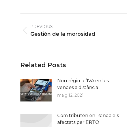
Post
navigation
PREVIOUS
Previous
Gestión de la morosidad
post:
Related Posts
Nou règim d’IVA en les
vendes a distància
maig 12, 2021
Com tributen en Renda els
afectats per ERTO