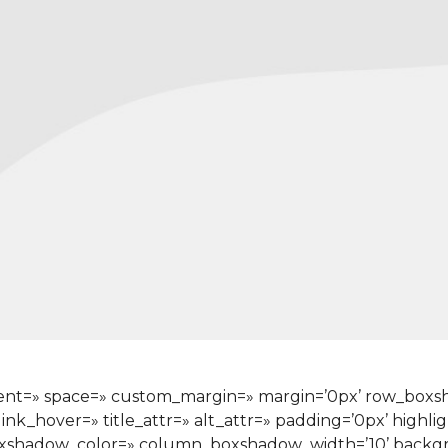
ignment=» space=» custom_margin=» margin=’0px’ row_bo
ink_hover=» title_attr=» alt_attr=» padding=’0px’ highli
xshadow_color=» column_boxshadow_width=’10’ backgr