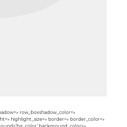
xshadow=» row_boxshadow_color=»
ght=» highlight_size=» border=» border_color=»
ound=’bg_color’ background_color=»