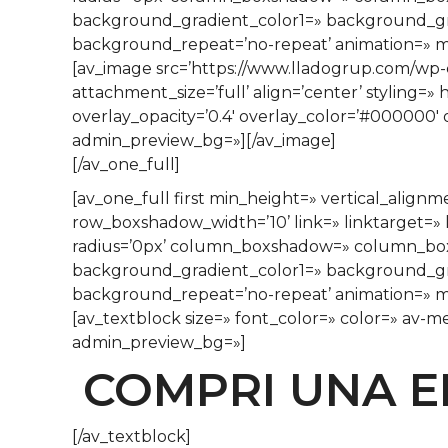
background_gradient_color1=» background_grad
background_repeat=’no-repeat’ animation=» mo
[av_image src=’https://www.lladogrup.com/wp-
attachment_size=’full’ align=’center’ styling=
overlay_opacity=’0.4′ overlay_color=’#000000′ 
admin_preview_bg=»][/av_image]
[/av_one_full]
[av_one_full first min_height=» vertical_al
row_boxshadow_width=’10’ link=» linktarget=» l
radius=’0px’ column_boxshadow=» column_bo
background_gradient_color1=» background_grad
background_repeat=’no-repeat’ animation=» mo
[av_textblock size=» font_color=» color=» av-m
admin_preview_bg=»]
COMPRI UNA EM
[/av_textblock]