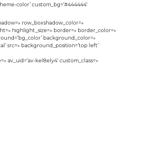
or=’theme-color’ custom_bg=’#444444′
xshadow=» row_boxshadow_color=»
ght=» highlight_size=» border=» border_color=»
ound=’bg_color’ background_color=»
’ src=» background_position=’top left’
ze=» av_uid=’av-kel8ely4′ custom_class=»