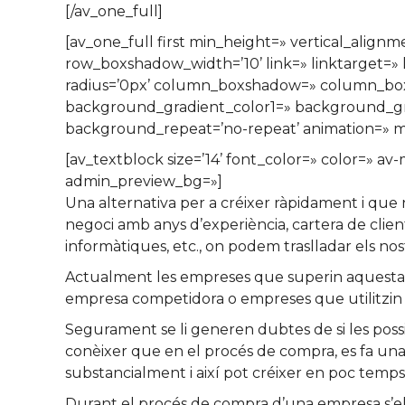
[/av_one_full]
[av_one_full first min_height=» vertical_al
row_boxshadow_width=’10’ link=» linktarget=» l
radius=’0px’ column_boxshadow=» column_bo
background_gradient_color1=» background_grad
background_repeat=’no-repeat’ animation=» mo
[av_textblock size=’14’ font_color=» color=» av
admin_preview_bg=»]
Una alternativa per a créixer ràpidament i que n
negoci amb anys d’experiència, cartera de clien
informàtiques, etc., on podem traslladar els no
Actualment les empreses que superin aquesta cri
empresa competidora o empreses que utilitzin can
Segurament se li generen dubtes de si les pos
conèixer que en el procés de compra, es fa un
substancialment i així pot créixer en poc temps
Durant el procés de compra d’una empresa s’e