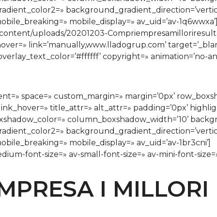
ient_color2=» background_gradient_direction=’vertical
bile_breaking=» mobile_display=» av_uid=’av-1q6wwxa’
content/uploads/20201203-Compriempresamilloriresulta
» hover=» link=’manually,www.lladogrup.com’ target=’_bl
overlay_text_color=’#ffffff’ copyright=» animation=’no-a
ignment=» space=» custom_margin=» margin=’0px’ row_bo
ink_hover=» title_attr=» alt_attr=» padding=’0px’ highli
xshadow_color=» column_boxshadow_width=’10’ backgr
ient_color2=» background_gradient_direction=’vertical
bile_breaking=» mobile_display=» av_uid=’av-1br3cni’]
edium-font-size=» av-small-font-size=» av-mini-font-siz
PRESA I MILLORI