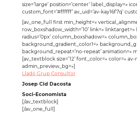
size=’large’ position=’center’ label_display=» 
custom_font=’#ffffff’ av_uid=’av-kay16f7q’ cu
[av_one_full first min_height=» vertical_al
row_boxshadow_width=’10’ link=» linktarget=» l
radius=’0px’ column_boxshadow=» column_bo
background_gradient_color1=» background_grad
background_repeat=’no-repeat’ animation=» mo
[av_textblock size=’12’ font_color=» color=» av
admin_preview_bg=»]
Lladó Grup Consultor
Josep Cid Dacosta
Soci-Economista
[/av_textblock]
[/av_one_full]