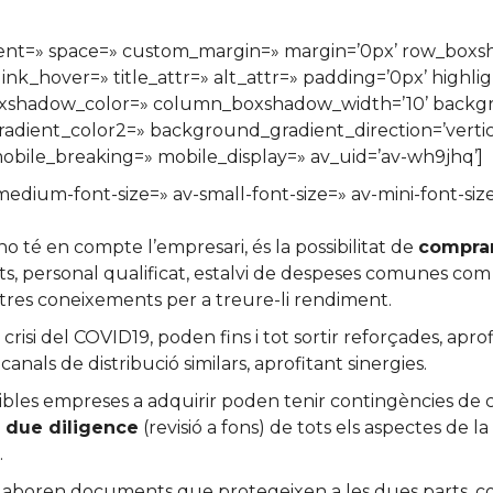
ignment=» space=» custom_margin=» margin=’0px’ row_bo
ink_hover=» title_attr=» alt_attr=» padding=’0px’ highli
xshadow_color=» column_boxshadow_width=’10’ backgr
ient_color2=» background_gradient_direction=’vertical
bile_breaking=» mobile_display=» av_uid=’av-wh9jhq’]
-medium-font-size=» av-small-font-size=» av-mini-font-si
o té en compte l’empresari, és la possibilitat de
compra
ts, personal qualificat, estalvi de despeses comunes com
stres coneixements per a treure-li rendiment.
si del COVID19, poden fins i tot sortir reforçades, aprofi
als de distribució similars, aprofitant sinergies.
sibles empreses a adquirir poden tenir contingències de
a
due diligence
(revisió a fons) de tots els aspectes de l
.
laboren documents que protegeixen a les dues parts, c