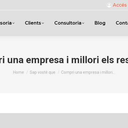
Accés 
soria
Clients
Consultoria
Blog
Cont
 una empresa i millori els re
You are here:
Home
Sap vostè que
Compri una empresa i millori…