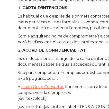
CARTA D’INTENCIONS
És habitual que després dels primers contactes 
claus per al cas que es formalitzi la venda, com 
documentació que afecta l’empresa, possibles 
Com a adquirent no ha de comprometre’s a compr
però ha d’assumir els costos dels professionals 
ACORD DE CONFIDENCIALITAT
És un document al marge de la carta d’intencio
documents i dades als quals accedeixi durant la 
Si la part compradora incompleix aquest compro
això li pugui suposar.
A
Lladó Grup Consultor
li animem a considerar 
compra i venda d’empreses.
[/av_textblock]
[/av_one_full][av_button label=’TENS ALGUN DU