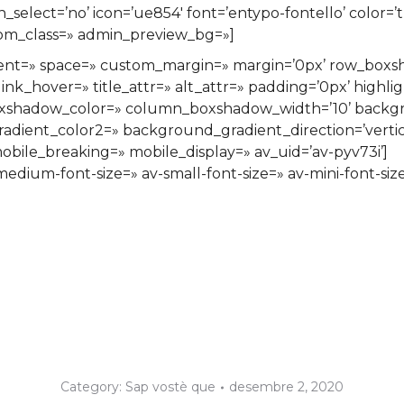
icon_select=’no’ icon=’ue854′ font=’entypo-fontello’ col
stom_class=» admin_preview_bg=»]
ignment=» space=» custom_margin=» margin=’0px’ row_bo
ink_hover=» title_attr=» alt_attr=» padding=’0px’ highli
xshadow_color=» column_boxshadow_width=’10’ backgr
ient_color2=» background_gradient_direction=’vertical
bile_breaking=» mobile_display=» av_uid=’av-pyv73i’]
-medium-font-size=» av-small-font-size=» av-mini-font-si
Category:
Sap vostè que
desembre 2, 2020