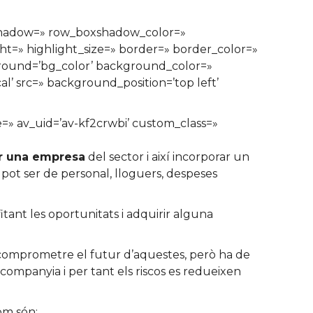
xshadow=» row_boxshadow_color=»
ght=» highlight_size=» border=» border_color=»
ound=’bg_color’ background_color=»
’ src=» background_position=’top left’
ze=» av_uid=’av-kf2crwbi’ custom_class=»
r una empresa
del sector i així incorporar un
 pot ser de personal, lloguers, despeses
tant les oportunitats i adquirir alguna
 comprometre el futur d’aquestes, però ha de
a companyia i per tant els riscos es redueixen
om són: