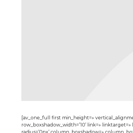
[av_one_full first min_height=» vertical_al
row_boxshadow_width=’10’ link=» linktarget=» l
radius=’0px’ column_boxshadow=» column_bo