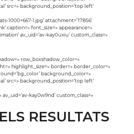
’ src=» background_position=’top left’
]
ts-1000×667-1.jpg’ attachment=’17856′
ank’ caption=» font_size=» appearance=»
nimation’ av_uid=’av-kay0uxiu’ custom_class=»
xshadow=» row_boxshadow_color=»
ght=» highlight_size=» border=» border_color=»
ound=’bg_color’ background_color=»
’ src=» background_position=’top left’
e=» av_uid=’av-kay0w9nd’ custom_class=»
 ELS RESULTATS