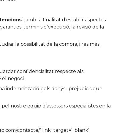
ntencions
”, amb la finalitat d’establir aspectes
ranties, terminis d’execució, la revisió de la
r la possibilitat de la compra, i res més,
ardar confidencialitat respecte als
 el negoci.
a indemnització pels danys i prejudicis que
pel nostre equip d’assessors especialistes en la
p.com/contacte/’ link_target=’_blank’