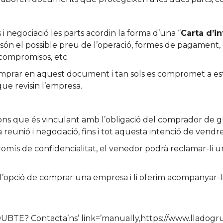
i negociació les parts acordin la forma d’una “
Carta d’i
són el possible preu de l’operació, formes de pagament, ga
compromisos, etc.
ar en aquest document i tan sols es compromet a estudia
que revisin l’empresa.
ns que és vinculant amb l’obligació del comprador de gu
reunió i negociació, fins i tot aquesta intenció de vendre
mís de confidencialitat, el venedor podrà reclamar-li un
l’opció de comprar una empresa i li oferim acompanyar-li 
BTE? Contacta’ns’ link=’manually,https://www.lladogru