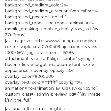
background_gradient_color2=»
background_gradient_direction=’vertical’ src=»
background_position=’top left’
background_repeat=’no-repeat’ animation=»
mobile_breaking=» mobile_display=» av_uid=’av-
27n7mus’]
[av_image src=’https://www.lladogrup.com/wp-
content/uploads/20200409-ajornaments-varis-
1000×667-1.jpg’ attachment=’15286′
attachment_size=’full’ align=’center’ styling=»
hover=» link=» target=» caption=» font_size=»
appearance=» overlay_opacity=’0.4′
overlay_color=’#000000′
overlay_text_color=’#ffffff’ copyright=»
animation=’no-animation’ av_uid=’av-k8rlp5hd’
custom_class=» admin_preview_bg=»][/av_image]
[/av_one_full]
[av_one_full first min_height=»