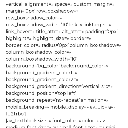
vertical_alignment=» space=» custom_margin=»
margin=’0px’ row_boxshadow=»
row_boxshadow_color=»
row_boxshadow_width=’10’ link=» linktarget=»
link_hover=» title_attr=» alt_attr=» padding=’0px’
highlight=» highlight_size=» border=»
border_color=» radius=’0px’ column_boxshadow=»
column_boxshadow_color=»
column_boxshadow_width=’10’
background=’bg_color’ background_color=»
background_gradient_color1=»
background_gradient_color2=»
background_gradient_direction=’vertical’ src=»
background_position=’top left’
background_repeat=’no-repeat’ animation=»
mobile_breaking=» mobile_display=» av_uid=’av-
1u2trbo’]
[av_textblock size=» font_color=» color=» av-
medium-font-size=» av-small-font-size=» av-mini-