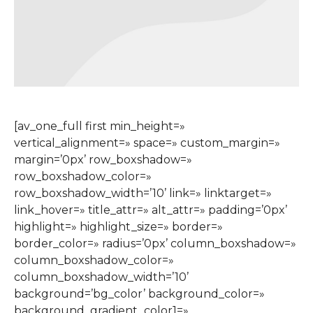
[av_one_full first min_height=»
vertical_alignment=» space=» custom_margin=»
margin=’0px’ row_boxshadow=»
row_boxshadow_color=»
row_boxshadow_width=’10’ link=» linktarget=»
link_hover=» title_attr=» alt_attr=» padding=’0px’
highlight=» highlight_size=» border=»
border_color=» radius=’0px’ column_boxshadow=»
column_boxshadow_color=»
column_boxshadow_width=’10’
background=’bg_color’ background_color=»
background_gradient_color1=»