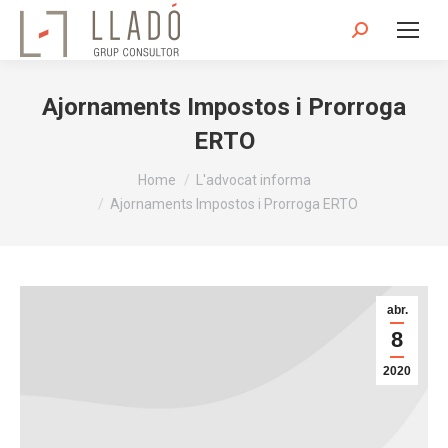
Search:
Ajornaments Impostos i Prorroga
ERTO
You are here:
Home
L'advocat informa
Ajornaments Impostos i Prorroga ERTO
abr.
8
2020