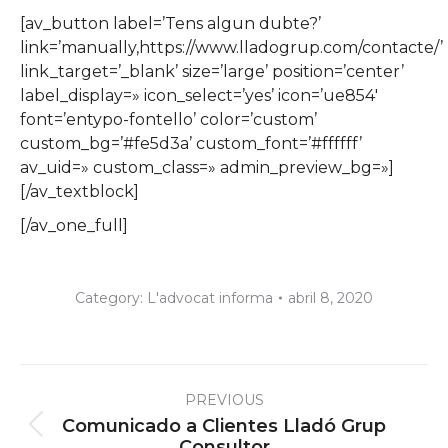
[av_button label=’Tens algun dubte?’
link=’manually,https://www.lladogrup.com/contacte/’
link_target=’_blank’ size=’large’ position=’center’
label_display=» icon_select=’yes’ icon=’ue854′
font=’entypo-fontello’ color=’custom’
custom_bg=’#fe5d3a’ custom_font=’#ffffff’
av_uid=» custom_class=» admin_preview_bg=»]
[/av_textblock]
[/av_one_full]
Category:
L'advocat informa
abril 8, 2020
Post
PREVIOUS
navigation
Comunicado a Clientes Lladó Grup
Previous
Consultor