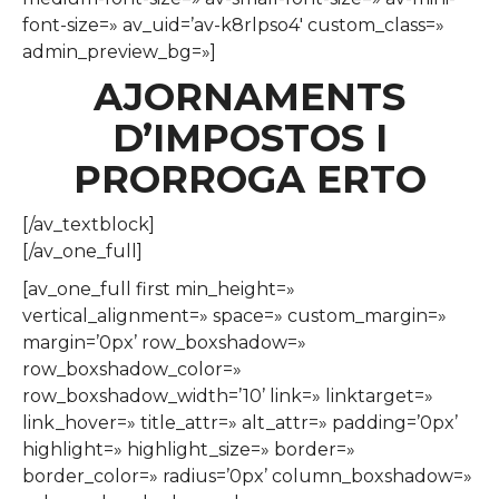
font-size=» av_uid=’av-k8rlpso4′ custom_class=»
admin_preview_bg=»]
AJORNAMENTS
D’IMPOSTOS I
PRORROGA ERTO
[/av_textblock]
[/av_one_full]
[av_one_full first min_height=»
vertical_alignment=» space=» custom_margin=»
margin=’0px’ row_boxshadow=»
row_boxshadow_color=»
row_boxshadow_width=’10’ link=» linktarget=»
link_hover=» title_attr=» alt_attr=» padding=’0px’
highlight=» highlight_size=» border=»
border_color=» radius=’0px’ column_boxshadow=»