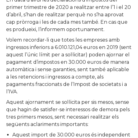
primer trimestre de 2020 a realitzar entre l’1 i el 20
d’abril, s’han de realitzar perquè no s’ha aprovat
cap pròrroga i les de cada mes també. En cas que
es produeixi, l’informem oportunament.
Volem recordar-li que totes les empreses amb
ingressos inferiors a 6.010.121,04 euros en 2019 (sent
aquest l’únic límit per a sol·licitar) poden ajornar el
pagament d’impostos en 30.000 euros de manera
automàtica i sense garanties, sent també aplicable
a les retencions i ingressos a compte, als
pagaments fraccionats de l’Impost de societats i a
l’IVA.
Aquest ajornament se sol·licita per sis mesos, sense
que hagin de satisfer-se interessos de demora pels
tres primers mesos, sent necessari realitzar els
següents aclariments importants:
Aquest import de 30.000 euros és independent