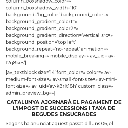
column_boxshadow_color=»
column_boxshadow_width=’10’
background=’bg_color’ background_color=»
background_gradient_color1=»
background_gradient_color2=»
background_gradient_direction=’vertical’ src=»
background_position=’top left’
background_repeat=’no-repeat’ animation=»
mobile_breaking=» mobile_display=» av_uid=’av-
17q8kes’]
[av_textblock size=’14’ font_color=» color=» av-
medium-font-size=» av-small-font-size=» av-mini-
font-size=» av_uid=’av-k8rlt18h’ custom_class=»
admin_preview_bg=»]
CATALUNYA AJORNARÀ EL PAGAMENT DE
L’IMPOST DE SUCCESSIONS I TAXA DE
BEGUDES ENSUCRADES
Segons ha anunciat aquest passat dilluns 06, el