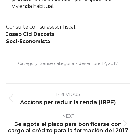
vivienda habitual.
Consulte con su asesor fiscal.
Josep Cid Dacosta
Soci-Economista
Category:
Sense categoria
desembre 12, 2017
Post
PREVIOUS
navigation
Previous
Accions per reduïr la renda (IRPF)
post:
NEXT
Se agota el plazo para bonificarse con
Next
cargo al crédito para la formación del 2017
post: