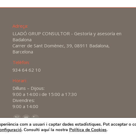
Adreça:
LLADÓ GRUP CONSULTOR - Gestoría y asesoría en
Badalona
Carrer de Sant Domènec, 39, 08911 Badalona,
Barcelona
Telèfon:
934 64 62 10
Horari:
Dilluns – Dijous:
9:00 a 14:00 i de 15:00 a 17:30
Divendres:
9:00 a 14:00
Find us on:
X
YouTube
Linkedin
experiència com a usuari i captar dades estadístiques. Pot acceptar o c
page
page
page
onfiguració
. Consulti aquí la nostra
Política de Cookies
.