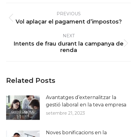
Post
PREVIOUS
navigation
Previous
Vol aplaçar el pagament d’impostos?
post:
NEXT
Intents de frau durant la campanya de
Next
renda
post:
Related Posts
Avantatges d’externalitzar la
gestió laboral en la teva empresa
setembre 21, 2023
Noves bonificacions en la