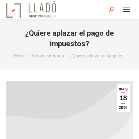
Search:
¿Quiere aplazar el pago de
impuestos?
You are here:
Home
Sense categoria
¿Quiere aplazar el pago de…
maig
18
2016