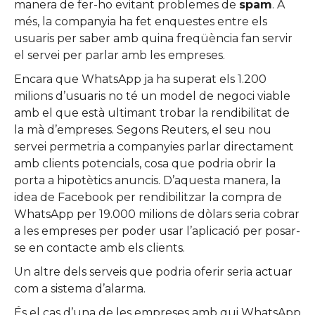
manera de fer-ho evitant problemes de
spam
. A
més, la companyia ha fet enquestes entre els
usuaris per saber amb quina freqüència fan servir
el servei per parlar amb les empreses.
Encara que WhatsApp ja ha superat els 1.200
milions d’usuaris no té un model de negoci viable
amb el que està ultimant trobar la rendibilitat de
la mà d’empreses. Segons Reuters, el seu nou
servei permetria a companyies parlar directament
amb clients potencials, cosa que podria obrir la
porta a hipotètics anuncis. D’aquesta manera, la
idea de Facebook per rendibilitzar la compra de
WhatsApp per 19.000 milions de dòlars seria cobrar
a les empreses per poder usar l’aplicació per posar-
se en contacte amb els clients.
Un altre dels serveis que podria oferir seria actuar
com a sistema d’alarma.
És el cas d’una de les empreses amb qui WhatsApp