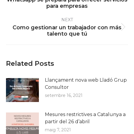
Previous
para empresas
post:
NEXT
Como gestionar un trabajador con más
Next
talento que tú
post:
Related Posts
Llançament nova web Lladó Grup
Consultor
setembre 16, 2021
Mesures restrictives a Catalunya a
partir del 26 d’abril
maig 7, 2021