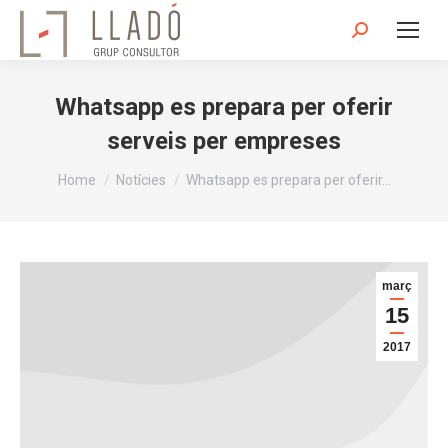
Search:
Whatsapp es prepara per oferir
serveis per empreses
You are here:
Home
Notícies
Whatsapp es prepara per oferir…
març
15
2017