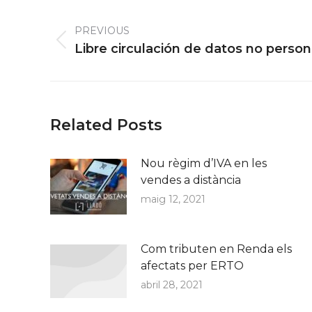
Post
navigation
PREVIOUS
Previous
Libre circulación de datos no person
post:
Related Posts
Nou règim d’IVA en les
vendes a distància
maig 12, 2021
Com tributen en Renda els
afectats per ERTO
abril 28, 2021