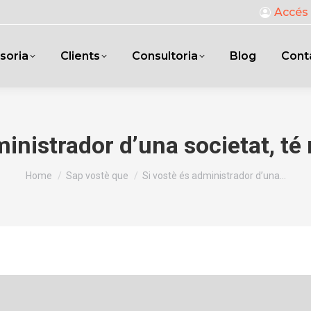
Accés 
soria
Clients
Consultoria
Blog
Cont
ministrador d’una societat, té 
You are here:
Home
Sap vostè que
Si vostè és administrador d’una…