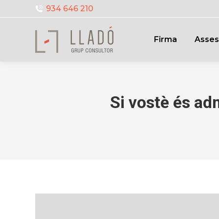
934 646 210
Firma
Asses
Si vostè és ad