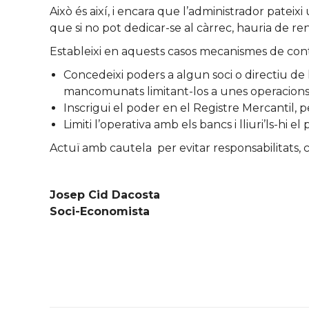
Això és així, i encara que l’administrador patei
que si no pot dedicar-se al càrrec, hauria de r
Estableixi en aquests casos mecanismes de contr
Concedeixi poders a algun soci o directiu de l
mancomunats limitant-los a unes operacions c
Inscrigui el poder en el Registre Mercantil, 
Limiti l’operativa amb els bancs i lliuri’ls-hi
Actuï amb cautela per evitar responsabilitats, c
Josep Cid Dacosta
Soci-Economista