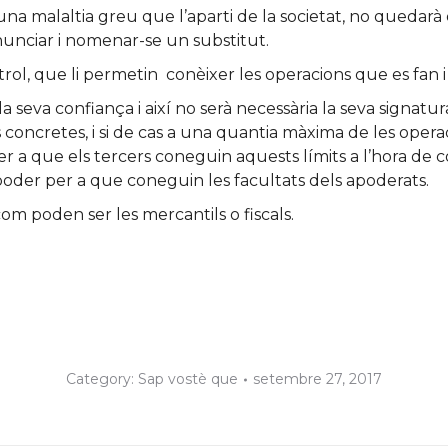
xi una malaltia greu que l’aparti de la societat, no queda
enunciar i nomenar-se un substitut.
ol, que li permetin conèixer les operacions que es fan i 
a seva confiança i així no serà necessària la seva signatur
oncretes, i si de cas a una quantia màxima de les operac
per a que els tercers coneguin aquests límits a l’hora de
 el poder per a que coneguin les facultats dels apoderats.
om poden ser les mercantils o fiscals.
Category:
Sap vostè que
setembre 27, 2017