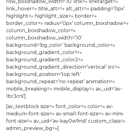
row_boxshadow_width=’10’ link=» linktarget=»
link_hover=» title_attr=» alt_attr=» padding=’0px’
highlight=» highlight_size=» border=»
border_color=» radius=’0px’ column_boxshadow=»
column_boxshadow_color=»
column_boxshadow_width=’10’
background=’bg_color’ background_color=»
background_gradient_color1=»
background_gradient_color2=»
background_gradient_direction=’vertical’ src=»
background_position=’top left’
background_repeat=’no-repeat’ animation=»
mobile_breaking=» mobile_display=» av_uid=’av-
1br3cni’]
[av_textblock size=» font_color=» color=» av-
medium-font-size=» av-small-font-size=» av-mini-
font-size=» av_uid=’av-kay0w9nd’ custom_class=»
admin_preview_bg=»]