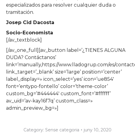
especializados para resolver cualquier duda o
tramitación.
Josep Cid Dacosta
Socio-Economista
[/av_textblock]
[/av_one_full][av_button label=’¿TIENES ALGUNA
DUDA? Contáctanos’
link=’manually,https://www.lladogrup.com/es/contacto
link_target=’_blank’ size=’large’ position=’center’
label_display=» icon_select=’yes’ icon=’ue854′
font=’entypo-fontello’ color=’theme-color’
custom_bg=’#444444′ custom_font=’#ffffff’
av_uid=’av-kay16f7q’ custom_class=»
admin_preview_bg=»]
Category:
Sense categoria
juny 10, 2020