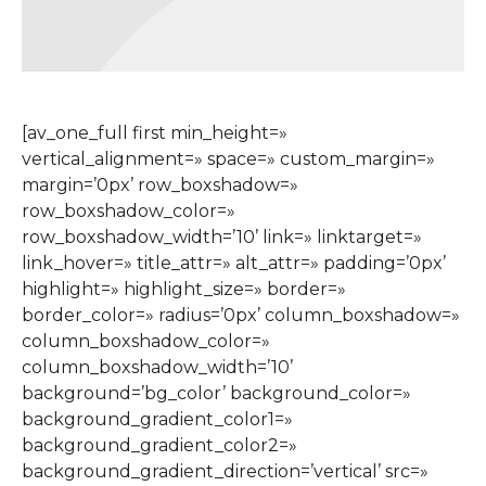
[av_one_full first min_height=»
vertical_alignment=» space=» custom_margin=»
margin=’0px’ row_boxshadow=»
row_boxshadow_color=»
row_boxshadow_width=’10’ link=» linktarget=»
link_hover=» title_attr=» alt_attr=» padding=’0px’
highlight=» highlight_size=» border=»
border_color=» radius=’0px’ column_boxshadow=»
column_boxshadow_color=»
column_boxshadow_width=’10’
background=’bg_color’ background_color=»
background_gradient_color1=»
background_gradient_color2=»
background_gradient_direction=’vertical’ src=»