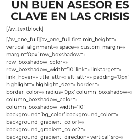
UN BUEN ASESOR ES
CLAVE EN LAS CRISIS
[/av_textblock]
[/av_one_full][av_one_full first min_height=»
vertical_alignment=» space=» custom_margin=»
margin=’0px’ row_boxshadow=»
row_boxshadow_color=»
row_boxshadow_width=’10’ link=» linktarget=»
link_hover=» title_attr=» alt_attr=» padding=’0px’
highlight=» highlight_size=» border=»
border_color=» radius=’0px’ column_boxshadow=»
column_boxshadow_color=»
column_boxshadow_width=’10’
background=’bg_color’ background_color=»
background_gradient_color1=»
background_gradient_color2=»
background_gradient_direction=’vertical’ src=»