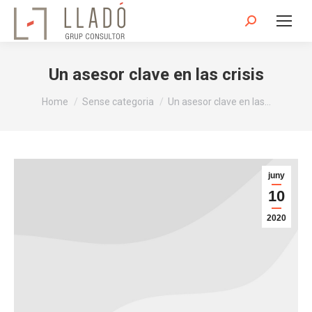
Search:
Un asesor clave en las crisis
You are here:
Home
Sense categoria
Un asesor clave en las…
juny
10
2020