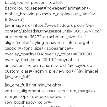
background_position=’top left’
background_repeat=’no-repeat’ animation=»
mobile_breaking=» mobile_display=» av_uid=’av-
1q6wwxa’]
[av_image src=’https://www.lladogrup.com/wp-
content/uploads/BonAssessorCrisis-1000×667-1.jpg’
attachment=’16272′ attachment_size=’full’
align=’center’ styling=» hover=» link=» target=»
caption=» font_size=» appearance=»
overlay_opacity=’0.4′ overlay_color=’#000000′
overlay_text_color=’#ffffff’ copyright=»
animation=’no-animation’ av_uid=’av-kay0uxiu’
custom_class=» admin_preview_bg=»][/av_image]
[/av_one_full]
[av_one_full first min_height=»
vertical_alignment=» space=» custom_margin=»
margin=’0px’ row_boxshadow=»
row_boxshadow_color=»