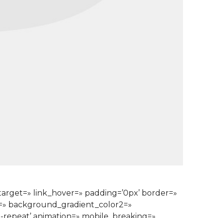
ktarget=» link_hover=» padding=’0px’ border=»
1=» background_gradient_color2=»
o-repeat’ animation=» mobile_breaking=»