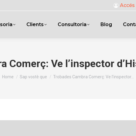
Accés 
soria
Clients
Consultoria
Blog
Cont
 Comerç: Ve l’inspector d’Hi
You are here:
Home
Sap vostè que
Trobades Cambra Comerç: Ve l’inspector…