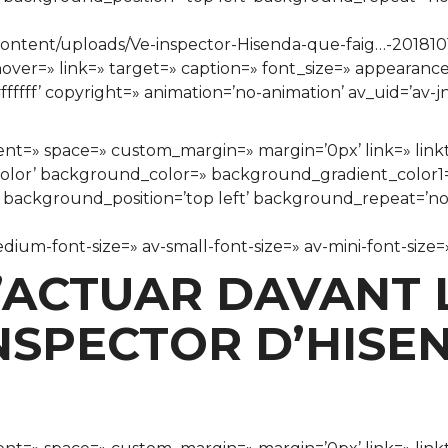
ontent/uploads/Ve-inspector-Hisenda-que-faig…-201810
 hover=» link=» target=» caption=» font_size=» appearance
ffffff’ copyright=» animation=’no-animation’ av_uid=’av
nment=» space=» custom_margin=» margin=’0px’ link=» lin
color’ background_color=» background_gradient_color
» background_position=’top left’ background_repeat=’n
edium-font-size=» av-small-font-size=» av-mini-font-size
ACTUAR DAVANT L
INSPECTOR D’HISE