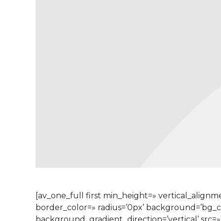
[av_one_full first min_height=» vertical_alig
border_color=» radius=’0px’ background=’bg_
background_gradient_direction=’vertical’ src=