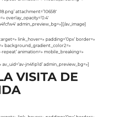
18.png’ attachment=’10658′
=» overlay_opacity=’0.4′
-jn4fcfw4′ admin_preview_bg=»][/av_image]
ktarget=» link_hover=» padding=’0px’ border=»
1=» background_gradient_color2=»
o-repeat’ animation=» mobile_breaking=»
=» av_uid=’av-jn4fip1d’ admin_preview_bg=»]
A VISITA DE
NDA