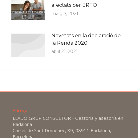
afectats per ERTO
maig 7, 2021
Novetats en la declaració de
la Renda 2020
abril 21, 2021
Adreça:
LLADÓ GRUP CONSULTOR - Gestoría y asesoría en
Badalona
Carrer de Sant Domènec, 39, 08911 Badalona,
Barcelona