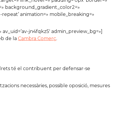
ktarget=» link_hover=» padding=’0px’ border=»
1=» background_gradient_color2=»
o-repeat’ animation=» mobile_breaking=»
e=» av_uid=’av-jn4fqkz5′ admin_preview_bg=»]
eb de la
Cambra Comerç
.
drets té el contribuent per defensar-se
itzacions necessàries, possible oposició, mesures