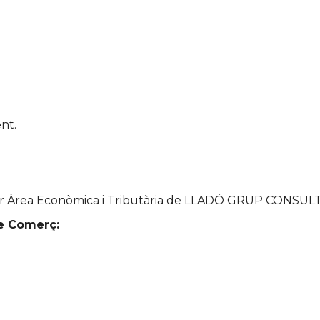
nt.
ector Àrea Econòmica i Tributària de LLADÓ GRUP CONSU
de Comerç: