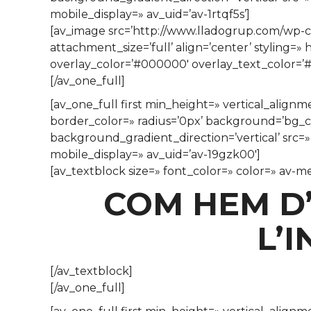
mobile_display=» av_uid=’av-1rtqf5s’]
[av_image src=’http://www.lladogrup.com/wp-c
attachment_size=’full’ align=’center’ styling=»
overlay_color=’#000000′ overlay_text_color=’#
[/av_one_full]
[av_one_full first min_height=» vertical_alig
border_color=» radius=’0px’ background=’bg_
background_gradient_direction=’vertical’ src=
mobile_display=» av_uid=’av-19gzk00′]
[av_textblock size=» font_color=» color=» av-m
COM HEM D’
L’
[/av_textblock]
[/av_one_full]