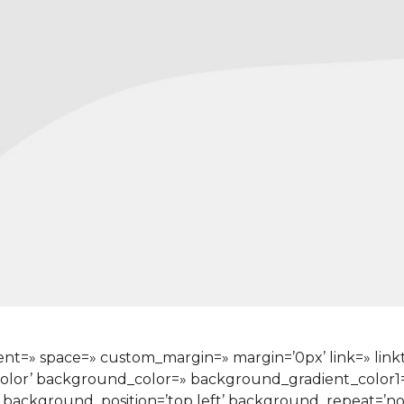
nment=» space=» custom_margin=» margin=’0px’ link=» lin
color’ background_color=» background_gradient_color
» background_position=’top left’ background_repeat=’n