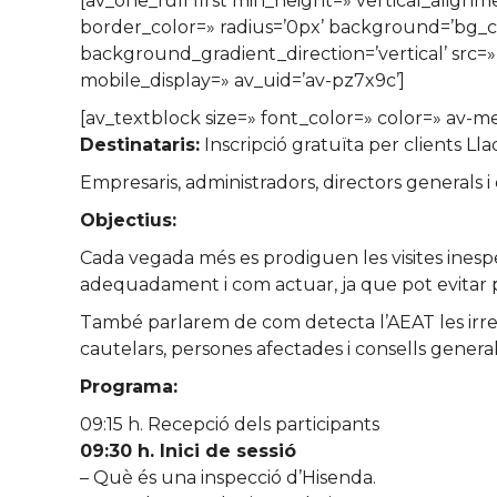
[av_one_full first min_height=» vertical_alig
border_color=» radius=’0px’ background=’bg_
background_gradient_direction=’vertical’ src=
mobile_display=» av_uid=’av-pz7x9c’]
[av_textblock size=» font_color=» color=» av-m
Destinataris:
Inscripció gratuïta per clients Ll
Empresaris, administradors, directors generals i 
Objectius:
Cada vegada més es prodiguen les visites inesp
adequadament i com actuar, ja que pot evitar pe
També parlarem de com detecta l’AEAT les irregul
cautelars, persones afectades i consells general
Programa:
09:15 h. Recepció dels participants
09:30 h. Inici de sessió
– Què és una inspecció d’Hisenda.