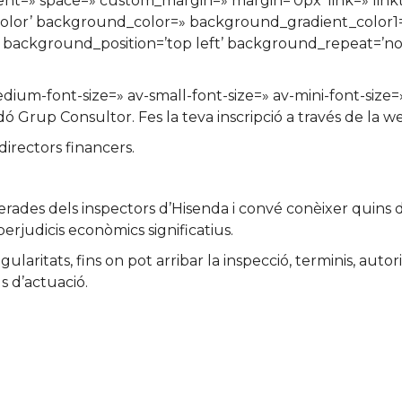
nment=» space=» custom_margin=» margin=’0px’ link=» lin
color’ background_color=» background_gradient_color
» background_position=’top left’ background_repeat=’n
edium-font-size=» av-small-font-size=» av-mini-font-siz
adó Grup Consultor. Fes la teva inscripció a través de la w
directors financers.
erades dels inspectors d’Hisenda i convé conèixer quins 
rjudicis econòmics significatius.
aritats, fins on pot arribar la inspecció, terminis, autor
s d’actuació.