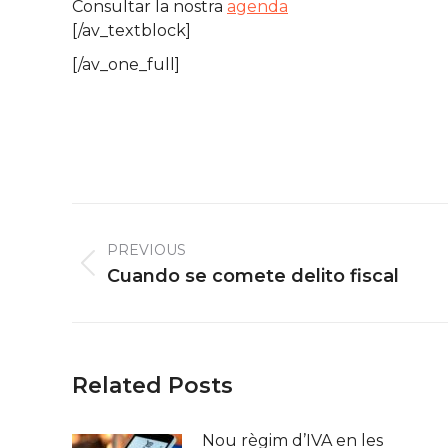
Consultar la nostra
agenda
[/av_textblock]
[/av_one_full]
Post
navigation
PREVIOUS
Previous
Cuando se comete delito fiscal
post:
Related Posts
Nou règim d’IVA en les