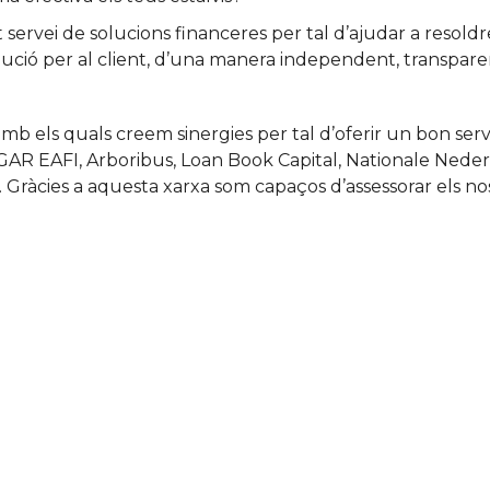
servei de solucions financeres per tal d’ajudar a resoldr
r solució per al client, d’una manera independent, transpar
 els quals creem sinergies per tal d’oferir un bon servei
GAR EAFI, Arboribus, Loan Book Capital, Nationale Nederl
 Gràcies a aquesta xarxa som capaços d’assessorar els nost