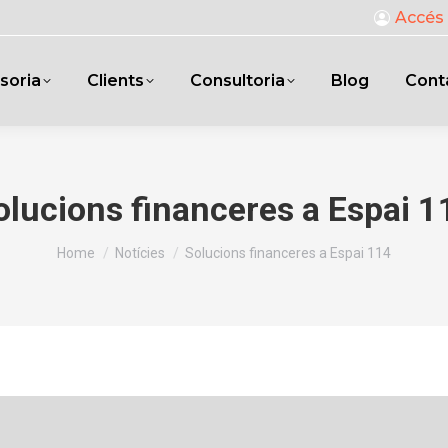
Accés 
soria
Clients
Consultoria
Blog
Cont
olucions financeres a Espai 1
You are here:
Home
Notícies
Solucions financeres a Espai 114