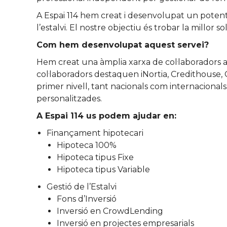
A Espai 114 hem creat i desenvolupat un potent 
l’estalvi. El nostre objectiu és trobar la millo
Com hem desenvolupat aquest servei?
Hem creat una àmplia xarxa de col·laboradors amb
col·laboradors destaquen iNortia, Credithouse, 
primer nivell, tant nacionals com internacionals.
personalitzades.
A Espai 114 us podem ajudar en:
Finançament hipotecari
Hipoteca 100%
Hipoteca tipus Fixe
Hipoteca tipus Variable
Gestió de l’Estalvi
Fons d’Inversió
Inversió en CrowdLending
Inversió en projectes empresarials