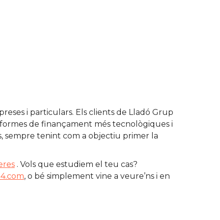
eses i particulars. Els clients de Lladó Grup
es formes de finançament més tecnològiques i
nts, sempre tenint com a objectiu primer la
eres
. Vols que estudiem el teu cas?
14.com
, o bé simplement vine a veure’ns i en