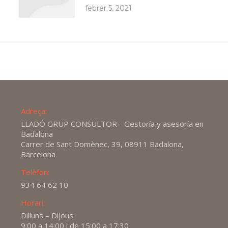
febrer 5, 2021
Adreça:
LLADÓ GRUP CONSULTOR - Gestoría y asesoría en
Badalona
Carrer de Sant Domènec, 39, 08911 Badalona,
Barcelona
Telèfon:
934 64 62 10
Horari:
Dilluns – Dijous:
9:00 a 14:00 i de 15:00 a 17:30