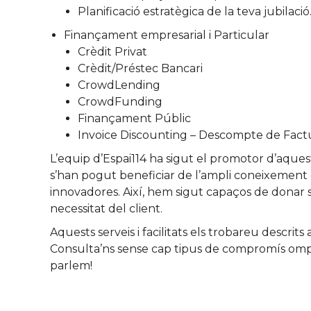
Planificació estratègica de la teva jubilació
Finançament empresarial i Particular
Crèdit Privat
Crèdit/Préstec Bancari
CrowdLending
CrowdFunding
Finançament Públic
Invoice Discounting – Descompte de Fact
L’equip d’Espai114 ha sigut el promotor d’aques
s’han pogut beneficiar de l’ampli coneixement d
innovadores. Així, hem sigut capaços de donar s
necessitat del client.
Aquests serveis i facilitats els trobareu descrits
Consulta’ns sense cap tipus de compromís ompli
parlem!