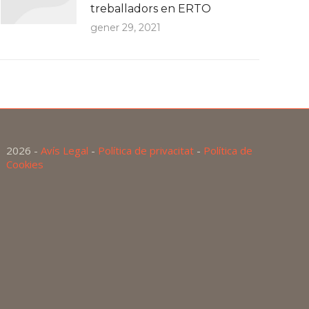
treballadors en ERTO
gener 29, 2021
2026 -
Avís Legal
-
Política de privacitat
-
Política de
Cookies