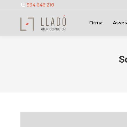
934 646 210
Firma
Asses
S