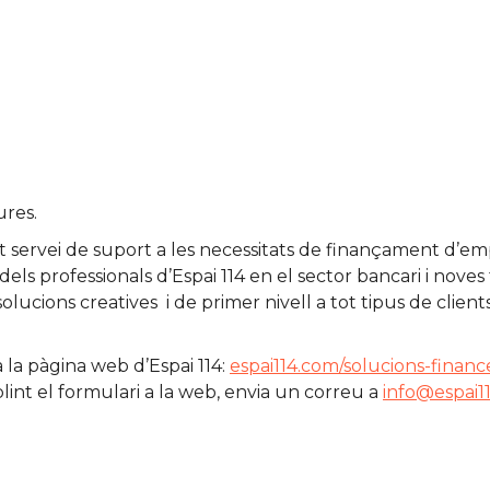
.
ures.
t servei de suport a les necessitats de finançament d’empr
els professionals d’Espai 114 en el sector bancari i nov
olucions creatives
i de primer nivell a tot tipus de clie
 a la pàgina web d’Espai 114:
espai114.com/solucions-financ
nt el formulari a la web, envia un correu a
info@espai1