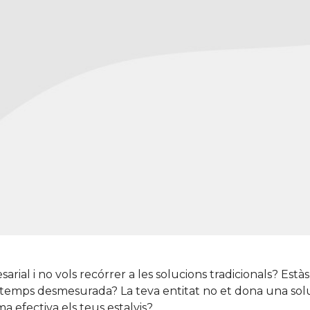
ial i no vols recórrer a les solucions tradicionals? Est
e temps desmesurada? La teva entitat no et dona una sol
 efectiva els teus estalvis?