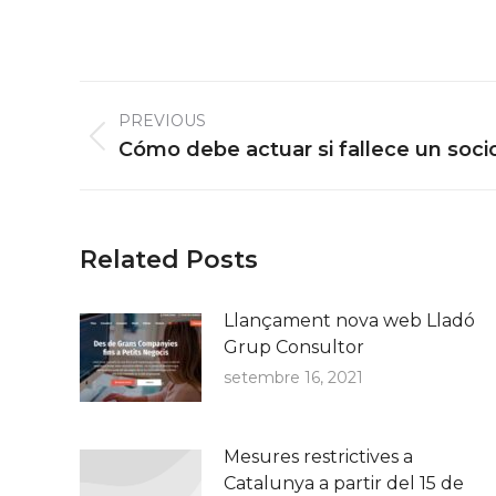
Post
PREVIOUS
navigation
Previous
Cómo debe actuar si fallece un soci
post:
Related Posts
Llançament nova web Lladó
Grup Consultor
setembre 16, 2021
Mesures restrictives a
Catalunya a partir del 15 de