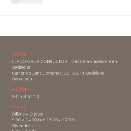
Adreça:
LLADÓ GRUP CONSULTOR - Gestoría y asesoría en
Badalona
Carrer de Sant Domènec, 39, 08911 Badalona,
Barcelona
Telèfon:
934 64 62 10
Horari:
Dilluns – Dijous:
9:00 a 14:00 i de 15:00 a 17:30
Divendres: