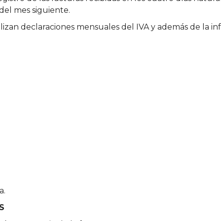
del mes siguiente.
ealizan declaraciones mensuales del IVA y además de la inf
S
a.
S