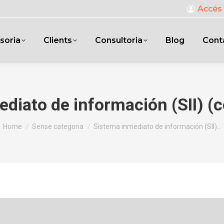
Accés 
soria
Clients
Consultoria
Blog
Cont
diato de información (SII) (
You are here:
Home
Sense categoria
Sistema inmediato de información (SII)…