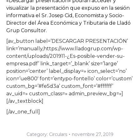
«Descargar presentación» podrán acceder y
visualizar la presentación que expuso en la sesión
informativa el Sr. Josep Cid, Economista y Socio-
Director del Área Económica y Tributaria de Lladó
Grup Consultor.
[av_button label=’DESCARGAR PRESENTACIÓN’
link=’manually,https://www.lladogrup.com/wp-
content/uploads/201911-¿Es-posible-vender-su-
empresa.pdf’ link_target=’_blank’ size=’large’
position=’center’ label_display=» icon_select=’no’
icon=’ue800′ font=’entypo-fontello’ color=’custom’
custom_bg=’#fe5d3a’ custom_font=’#ffffff’
av_uid=» custom_class=» admin_preview_bg=»]
[/av_textblock]
[/av_one_full]
Category:
Circulars
novembre 27, 2019