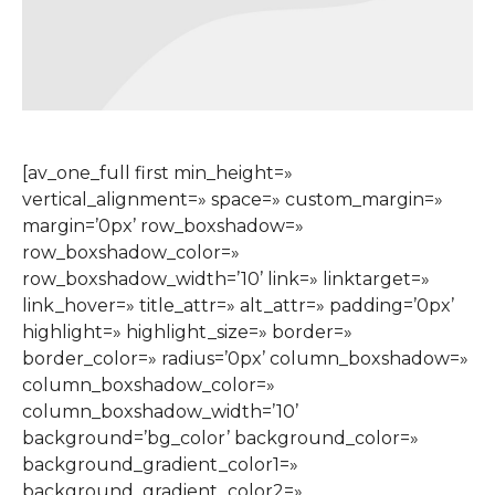
[av_one_full first min_height=»
vertical_alignment=» space=» custom_margin=»
margin=’0px’ row_boxshadow=»
row_boxshadow_color=»
row_boxshadow_width=’10’ link=» linktarget=»
link_hover=» title_attr=» alt_attr=» padding=’0px’
highlight=» highlight_size=» border=»
border_color=» radius=’0px’ column_boxshadow=»
column_boxshadow_color=»
column_boxshadow_width=’10’
background=’bg_color’ background_color=»
background_gradient_color1=»
background_gradient_color2=»