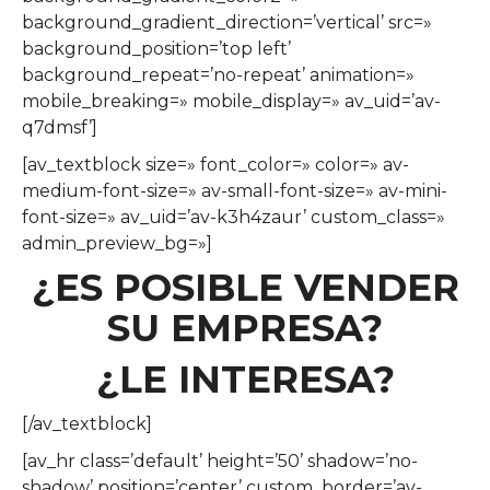
background_gradient_direction=’vertical’ src=»
background_position=’top left’
background_repeat=’no-repeat’ animation=»
mobile_breaking=» mobile_display=» av_uid=’av-
q7dmsf’]
[av_textblock size=» font_color=» color=» av-
medium-font-size=» av-small-font-size=» av-mini-
font-size=» av_uid=’av-k3h4zaur’ custom_class=»
admin_preview_bg=»]
¿ES POSIBLE VENDER
SU EMPRESA?
¿LE INTERESA?
[/av_textblock]
[av_hr class=’default’ height=’50’ shadow=’no-
shadow’ position=’center’ custom_border=’av-