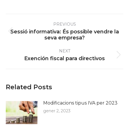
Post
PREVIOUS
navigation
Sessió informativa: És possible vendre la
Previous
seva empresa?
post:
NEXT
Next
Exención fiscal para directivos
post:
Related Posts
Modificacions tipus IVA per 2023
gener 2, 2023