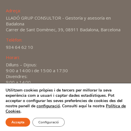
Adreça:
LLADÓ GRUP CONSULTOR - Gestoría y asesoría en
Badalona
Carrer de Sant Domènec, 39, 08911 Badalona, Barcelona
Telèfon:
934 64 62 10
Horari:
Dilluns – Dijous:
9:00 a 14:00 i de 15:00 a 17:30
Divendres:
9:00 a 14:00
Utilitzem cookies pròpies i de tercers per millorar la seva
Find us on:
experiència com a usuari i captar dades estadístiques. Pot
X
YouTube
Linkedin
acceptar o configurar les seves preferències de cookies des del
page
page
page
nostre panell de
configuració
. Consulti aquí la nostra
Política de
2026 -
Avís Legal
-
Política de privacitat
-
Política de
Cookies
.
opens
opens
opens
Cookies
in
in
in
Accepta
Configuració
new
new
new