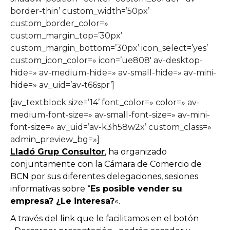
border-thin’ custom_width=’50px’
custom_border_color=»
custom_margin_top=’30px’
custom_margin_bottom=’30px’ icon_select=’yes’
custom_icon_color=» icon=’ue808′ av-desktop-
hide=» av-medium-hide=» av-small-hide=» av-mini-
hide=» av_uid=’av-t66spr’]
[av_textblock size=’14’ font_color=» color=» av-
medium-font-size=» av-small-font-size=» av-mini-
font-size=» av_uid=’av-k3h58w2x’ custom_class=»
admin_preview_bg=»]
Lladó
Grup Consultor
, ha organizado
conjuntamente con la Cámara de Comercio de
BCN por sus diferentes delegaciones, sesiones
informativas sobre “
Es posible vender su
empresa? ¿Le interesa?
«.
A través del link que le facilitamos en el botón