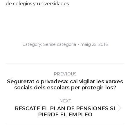
de colegios y universidades.
Category:
Sense categoria
maig 25, 2016
Post
PREVIOUS
navigation
Seguretat o privadesa: cal vigilar les xarxes
Previous
socials dels escolars per protegir-los?
post:
NEXT
RESCATE EL PLAN DE PENSIONES SI
Next
PIERDE EL EMPLEO
post: