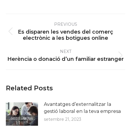
Post
PREVIOUS
navigation
Es disparen les vendes del comerç
Previous
electrònic a les botigues online
post:
NEXT
Next
Herència o donació d’un familiar estranger
post:
Related Posts
Avantatges d’externalitzar la
gestió laboral en la teva empresa
setembre 21, 2023