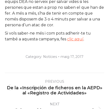
equips DEA no serveix per salvar vides si les
persones que estan a prop no saben el que han de
fer. A més a més, s’ha de tenir en compte que
només disposem de 3 o 4 minuts per salvar a una
persona d’un atac de cor.
Si vols saber-ne més i com pots adherir-te tu
també a aquesta campanya, fes
clic
aquí
.
Category:
Notícies
maig 17, 2017
Post
PREVIOUS
navigation
De la «Inscripción de ficheros en la AEPD»
Previous
al «Registro de Actividades»
post:
NEXT