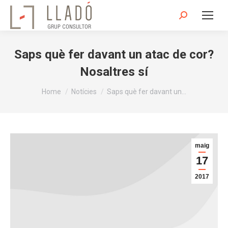
Search:
Saps què fer davant un atac de cor?
Nosaltres sí
You are here:
Home
Notícies
Saps què fer davant un…
maig
17
2017