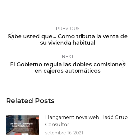
Post
PREVIOUS
navigation
Sabe usted que… Como tributa la venta de
Previous
su vivienda habitual
post:
NEXT
El Gobierno regula las dobles comisiones
Next
en cajeros automáticos
post:
Related Posts
Llançament nova web Lladó Grup
Consultor
setembre 16, 2021