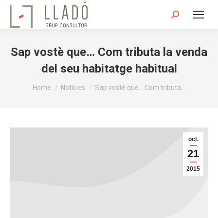
Search:
Sap vostè que… Com tributa la venda
del seu habitatge habitual
You are here:
Home
Notícies
Sap vostè que… Com tributa…
oct.
21
2015