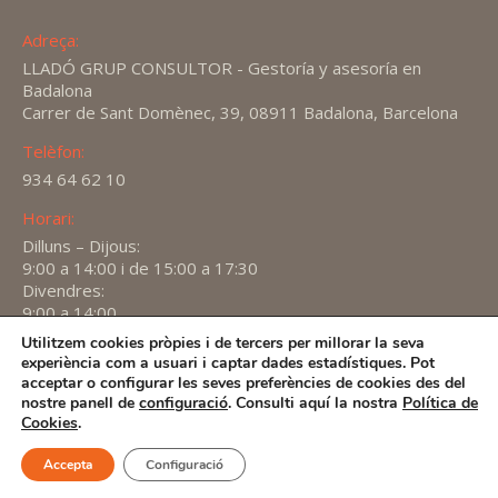
Adreça:
LLADÓ GRUP CONSULTOR - Gestoría y asesoría en
Badalona
Carrer de Sant Domènec, 39, 08911 Badalona, Barcelona
Telèfon:
934 64 62 10
Horari:
Dilluns – Dijous:
9:00 a 14:00 i de 15:00 a 17:30
Divendres:
9:00 a 14:00
Utilitzem cookies pròpies i de tercers per millorar la seva
Find us on:
experiència com a usuari i captar dades estadístiques. Pot
X
YouTube
Linkedin
acceptar o configurar les seves preferències de cookies des del
page
page
page
nostre panell de
configuració
. Consulti aquí la nostra
Política de
2026 -
Avís Legal
-
Política de privacitat
-
Política de
Cookies
.
opens
opens
opens
Cookies
in
in
in
Accepta
Configuració
new
new
new