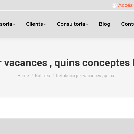
Accés 
soria
Clients
Consultoria
Blog
Cont
r vacances , quins conceptes 
You are here:
Home
Notícies
Retribució per vacances , quins…