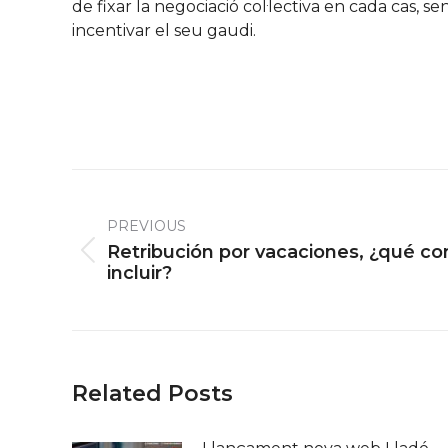
de fixar la negociació col·lectiva en cada cas, s
incentivar el seu gaudi.
Post
navigation
PREVIOUS
Retribución por vacaciones, ¿qué c
Previous
incluir?
post:
Related Posts