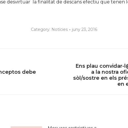
ense desvirtuar la finalitat de descans efectiu que tenen 
Category:
Notícies
juny 23, 2016
Ens plau convidar-l
onceptos debe
a la nostra o
Next
sòl/sostre en els pré
post:
en 