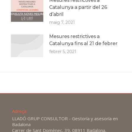
Mesures restrictives a
Catalunya a partir del 26
d’abril
maig 7, 2021
Mesures restrictives a
Catalunya fins al 21 de febrer
febrer 5, 2021
Adreça:
LLADÓ GRUP CONSULTOR - Gestoría y asesoría en
Badalona
Carrer de Sant Domènec, 39, 08911 Badalona,