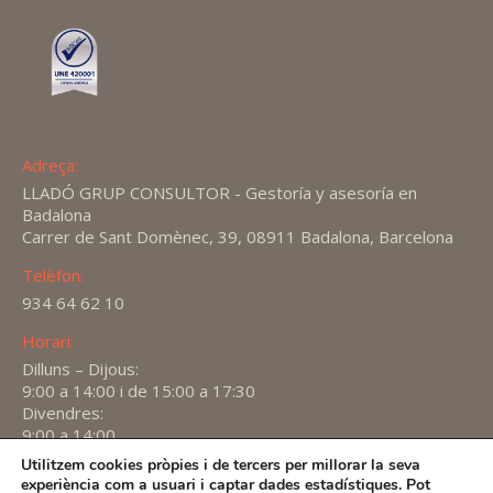
Adreça:
LLADÓ GRUP CONSULTOR - Gestoría y asesoría en
Badalona
Carrer de Sant Domènec, 39, 08911 Badalona, Barcelona
Telèfon:
934 64 62 10
Horari:
Dilluns – Dijous:
9:00 a 14:00 i de 15:00 a 17:30
Divendres:
9:00 a 14:00
Utilitzem cookies pròpies i de tercers per millorar la seva
Find us on:
experiència com a usuari i captar dades estadístiques. Pot
X
YouTube
Linkedin