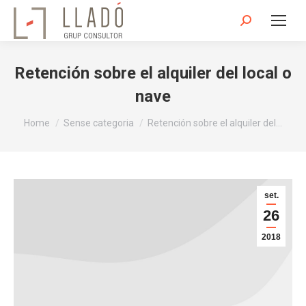
Search:
Retención sobre el alquiler del local o
nave
You are here:
Home
Sense categoria
Retención sobre el alquiler del…
set.
26
2018