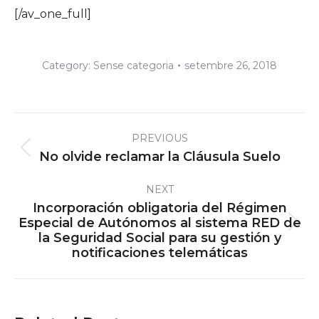
[/av_one_full]
Category:
Sense categoria
setembre 26, 2018
Post
PREVIOUS
navigation
Previous
No olvide reclamar la Cláusula Suelo
post:
NEXT
Incorporación obligatoria del Régimen
Especial de Autónomos al sistema RED de
Next
la Seguridad Social para su gestión y
post:
notificaciones telemáticas