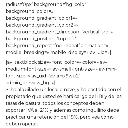
radius=’0px’ background=’bg_color’
background_color=»
background_gradient_color1=»
background_gradient_color2=»
background_gradient_direction=’vertical’ src=»
background_position=’top left’
background_repeat=’no-repeat’ animation=»
mobile_breaking=» mobile_display=» av_uid=»]
[av_textblock size=» font_color=» color=» av-
medium-font-size=» av-small-font-size=» av-mini-
font-size=» av_uid=’av-jmix9wu2′
admin_preview_bg=»]
Si ha alquilado un local o nave, y ha pactado con el
propietario que usted se hará cargo del IBI y de las
tasas de basura, todos los conceptos deben
soportar IVA al 21% y además como inquilino debe
practicar una retención del 19%, pero vea cómo
deben operar: