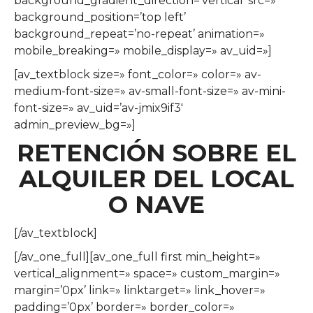
background_gradient_direction=’vertical’ src=»
background_position=’top left’
background_repeat=’no-repeat’ animation=»
mobile_breaking=» mobile_display=» av_uid=»]
[av_textblock size=» font_color=» color=» av-
medium-font-size=» av-small-font-size=» av-mini-
font-size=» av_uid=’av-jmix9if3′
admin_preview_bg=»]
RETENCIÓN SOBRE EL
ALQUILER DEL LOCAL
O NAVE
[/av_textblock]
[/av_one_full][av_one_full first min_height=»
vertical_alignment=» space=» custom_margin=»
margin=’0px’ link=» linktarget=» link_hover=»
padding=’0px’ border=» border_color=»