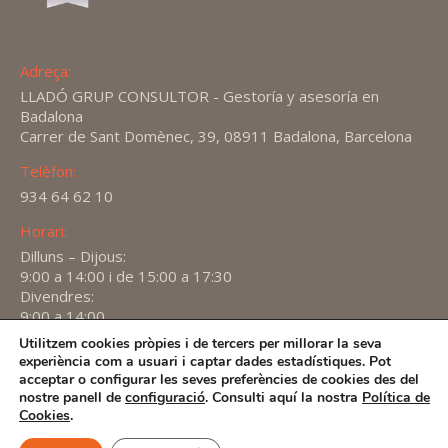
Adreça:
LLADÓ GRUP CONSULTOR - Gestoría y asesoría en
Badalona
Carrer de Sant Domènec, 39, 08911 Badalona, Barcelona
Telèfon:
934 64 62 10
Horari:
Dilluns – Dijous:
9:00 a 14:00 i de 15:00 a 17:30
Divendres:
9:00 a 14:00
Utilitzem cookies pròpies i de tercers per millorar la seva
Find us on:
experiència com a usuari i captar dades estadístiques. Pot
X
YouTube
Linkedin
acceptar o configurar les seves preferències de cookies des del
page
page
page
nostre panell de
configuració
. Consulti aquí la nostra
Política de
2026 -
Avís Legal
-
Política de privacitat
-
Política de
Cookies
.
opens
opens
opens
Cookies
in
in
in