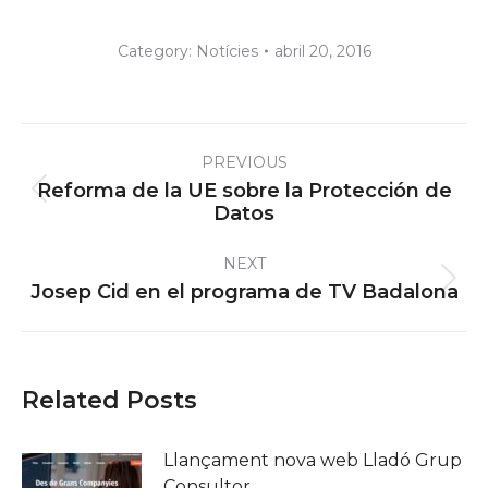
Category:
Notícies
abril 20, 2016
Post
PREVIOUS
navigation
Reforma de la UE sobre la Protección de
Previous
Datos
post:
NEXT
Next
Josep Cid en el programa de TV Badalona
post:
Related Posts
Llançament nova web Lladó Grup
Consultor