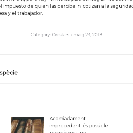
 impuesto de quien las percibe, ni cotizan a la seguridad 
sa y el trabajador.
Category:
Circulars
maig 23, 2018
Next
Espècie
post:
Acomiadament
improcedent: és possible
reconèixer una