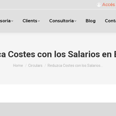
Accés 
soria
Clients
Consultoria
Blog
Cont
a Costes con los Salarios en 
You are here:
Home
Circulars
Reduzca Costes con los Salarios…