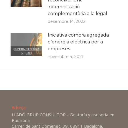
indemnització
complementària a la legal
desembre 14, 2022
Iniciativa compra agregada
d’energia elèctrica per a
empreses
novembre 4, 2021
Adreça:
LLADÓ GRUP CONSULTOR - Gestoría y asesoría en
Badalona
Carrer de Sant Domènec, 39, 08911 Badalona,