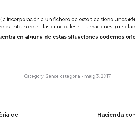
(la incorporación a un fichero de este tipo tiene unos
ef
se encuentran entre las principales reclamaciones que pl
entra en alguna de estas situaciones podemos orien
Category:
Sense categoria
maig 3, 2017
èria de
Hacienda com
Next
post: