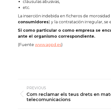
cláusulas abusivas,
etc.
La inserción indebida en ficheros de morosidad 
consumidores
) y la contratación irregular, 
Si como particular o como empresa se encu
ante el organismo correspondiente.
(Fuente
www.agpd.es
)
Post
PREVIOUS
navigation
Com reclamar els teus drets en mat
Previous
telecomunicacions
post: