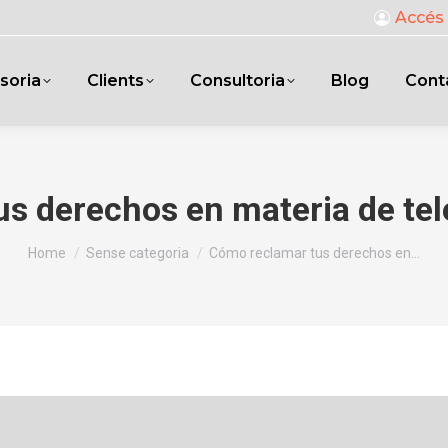
Accés 
soria
Clients
Consultoria
Blog
Cont
us derechos en materia de te
You are here:
Home
Sense categoria
Cómo reclamar tus derechos en…