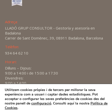
Adreça:
LLADÓ GRUP CONSULTOR - Gestoría y asesoría en
Badalona
Carrer de Sant Domènec, 39, 08911 Badalona, Barcelona
Telèfon:
934 64 62 10
Horari:
Dilluns – Dijous:
9:00 a 14:00 i de 15:00 a 17:30
Divendres:
9:00 a 14:00
Utilitzem cookies pròpies i de tercers per millorar la seva
Find us on:
experiència com a usuari i captar dades estadístiques. Pot
X
YouTube
Linkedin
acceptar o configurar les seves preferències de cookies des del
page
page
page
nostre panell de
configuració
. Consulti aquí la nostra
Política de
2026 -
Avís Legal
-
Política de privacitat
-
Política de
Cookies
.
opens
opens
opens
Cookies