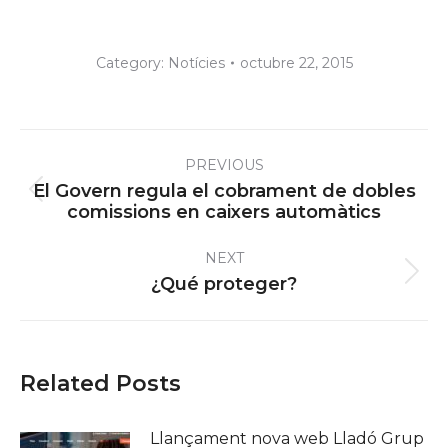
Category:
Notícies
octubre 22, 2015
Post
PREVIOUS
navigation
El Govern regula el cobrament de dobles
Previous
comissions en caixers automàtics
post:
NEXT
Next
¿Qué proteger?
post:
Related Posts
Llançament nova web Lladó Grup