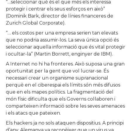
“…seleccionar què és el que més els interessa
protegir i centrar els seus esforços en això”
(Dominik Bark, director de línies financeres de
Zurich Global Corporate).
“… els costos per una empresa serien tan elevats
que no podria assumir-los. La seva única opció és
seleccionar aquella informació que és vital protegir
i ocultar-la” (Martin Borrett, enginyer de IBM).
A Internet no hi ha fronteres. Això suposa una gran
oportunitat per la gent que vol lucrar-se. És
necessari crear un organisme supranacional
perquè en el ciberespai els límits són més difusos
que en els mapes polítics. La fragmentació del
món físic dificulta que els Governs col·laboren i
comparteixen informació sobre les seves amenaces
i els atacs que pateixen.
Els hackers ja no sols ataquen dispositius. A principi
d’any, Alemanya va reconèixer que un virus va