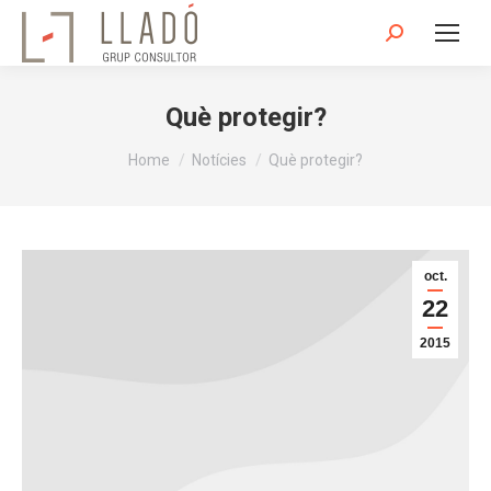
Search:
Què protegir?
You are here:
Home
Notícies
Què protegir?
oct.
22
2015