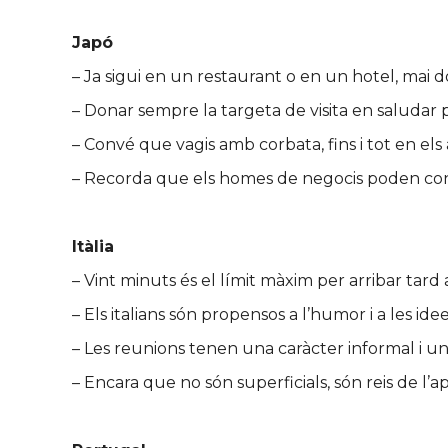
Japó
– Ja sigui en un restaurant o en un hotel, mai d
– Donar sempre la targeta de visita en saludar
– Convé que vagis amb corbata, fins i tot en el
– Recorda que els homes de negocis poden conv
Itàlia
– Vint minuts és el límit màxim per arribar tard 
– Els italians són propensos a l’humor i a les id
– Les reunions tenen una caràcter informal i un
– Encara que no són superficials, són reis de l’