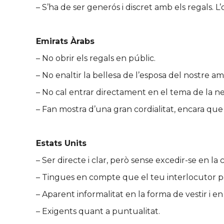
– S’ha de ser generós i discret amb els regals. L
Emirats Àrabs
– No obrir els regals en públic.
– No enaltir la bellesa de l’esposa del nostre a
– No cal entrar directament en el tema de la neg
– Fan mostra d’una gran cordialitat, encara qu
Estats Units
– Ser directe i clar, però sense excedir-se en l
– Tingues en compte que el teu interlocutor po
– Aparent informalitat en la forma de vestir i en
– Exigents quant a puntualitat.