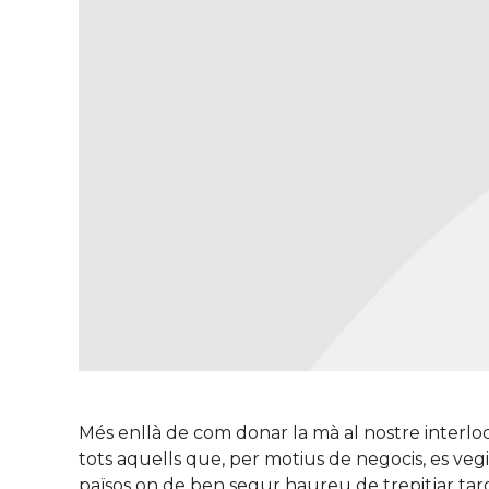
Més enllà de com donar la mà al nostre interloc
tots aquells que, per motius de negocis, es vegi
països on de ben segur haureu de trepitjar tard