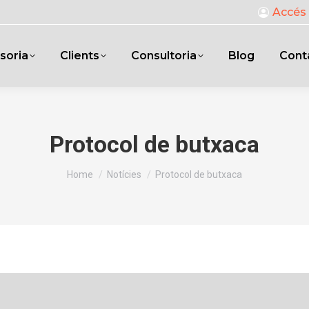
Accés 
soria
Clients
Consultoria
Blog
Cont
Protocol de butxaca
You are here:
Home
Notícies
Protocol de butxaca