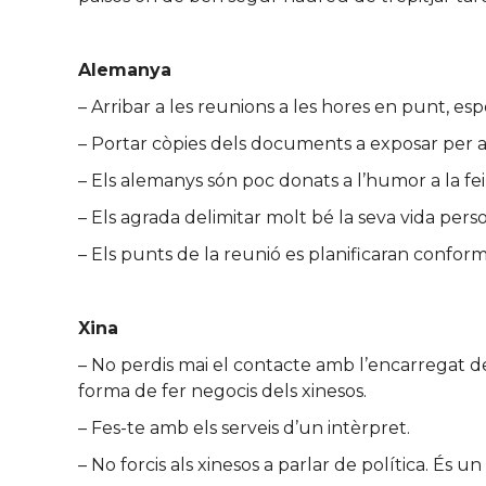
Alemanya
– Arribar a les reunions a les hores en punt, es
– Portar còpies dels documents a exposar per a t
– Els alemanys són poc donats a l’humor a la fe
– Els agrada delimitar molt bé la seva vida person
– Els punts de la reunió es planificaran confor
Xina
– No perdis mai el contacte amb l’encarregat de
forma de fer negocis dels xinesos.
– Fes-te amb els serveis d’un intèrpret.
– No forcis als xinesos a parlar de política. És