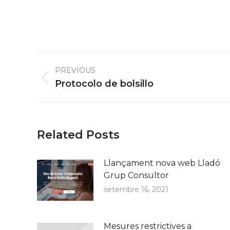
Post
PREVIOUS
navigation
Previous
Protocolo de bolsillo
post:
Related Posts
Llançament nova web Lladó
Grup Consultor
setembre 16, 2021
Mesures restrictives a