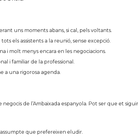
perant uns moments abans, si cal, pels voltants.
ots els assistents a la reunió, sense excepció.
ina i molt menys encara en les negociacions.
al i familiar de la professional.
me a una rigorosa agenda.
 negocis de l’Ambaixada espanyola. Pot ser que et siguin 
 un assumpte que prefereixen eludir.