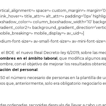
» vertical_alignment=» space=» custom_margin=» margi
ink_hover=» title_attr=» alt_attr=» padding=’0px’ highli
xshadow_color=» column_boxshadow_width=’10’ backgr
ient_color2=» background_gradient_direction=’vertical
bile_breaking=» mobile_display=» av_uid=»]
edium-font-size=» av-small-font-size=» av-mini-font-size
n el BOE el nuevo Real Decreto-ley 6/2019, sobre las me
hombres en el ámbito laboral
, que modifica algunos as
ombre, con el objetivo de mejorar los resultados obtenid
ación del personal
.
50 el número necesario de personas en la plantilla de u
s que, anteriormente, solo era obligatorio negociarlo
as ordenadas, recogidas después de llevar a cabo un aná