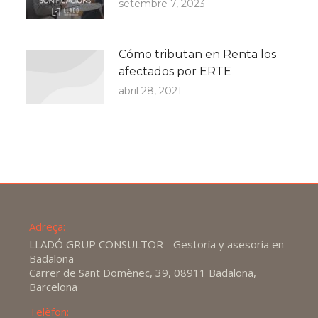
setembre 7, 2023
Cómo tributan en Renta los
afectados por ERTE
abril 28, 2021
Adreça:
LLADÓ GRUP CONSULTOR - Gestoría y asesoría en
Badalona
Carrer de Sant Domènec, 39, 08911 Badalona,
Barcelona
Telèfon: