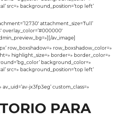
’ src=» background_position=’top left’
achment=’12730′ attachment_size=’full’
.4′ overlay_color=’#000000′
 admin_preview_bg=»][/av_image]
n=’0px’ row_boxshadow=» row_boxshadow_color=»
ght=» highlight_size=» border=» border_color=»
ound=’bg_color’ background_color=»
’ src=» background_position=’top left’
=» av_uid=’av-jx3fp3eg’ custom_class=»
ATORIO PARA