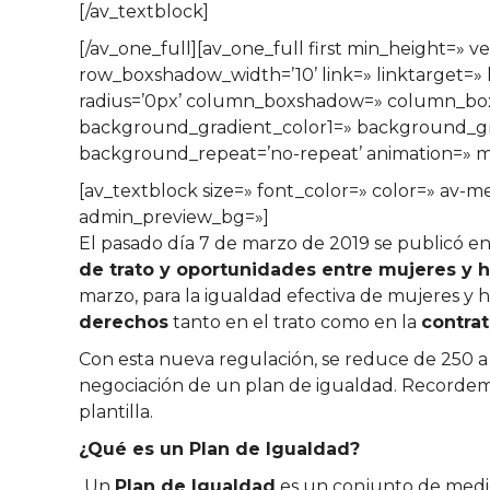
[/av_textblock]
[/av_one_full][av_one_full first min_height=
row_boxshadow_width=’10’ link=» linktarget=» l
radius=’0px’ column_boxshadow=» column_bo
background_gradient_color1=» background_grad
background_repeat=’no-repeat’ animation=» mo
[av_textblock size=» font_color=» color=» av-m
admin_preview_bg=»]
El pasado día 7 de marzo de 2019 se publicó e
de trato y oportunidades entre mujeres y 
marzo, para la igualdad efectiva de mujeres y h
derechos
tanto en el trato como en la
contrat
Con esta nueva regulación, se reduce de 250 a 
negociación de un plan de igualdad. Recordemo
plantilla.
¿Qué es un Plan de Igualdad?
Un
Plan de Igualdad
es un conjunto de medid