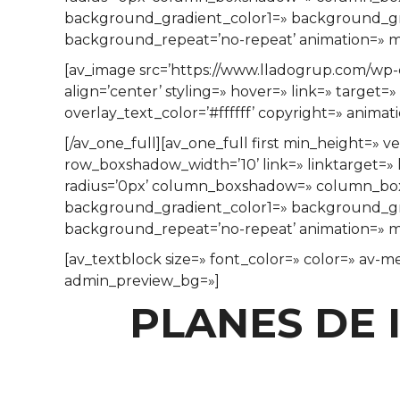
background_gradient_color1=» background_grad
background_repeat=’no-repeat’ animation=» mo
[av_image src=’https://www.lladogrup.com/wp-c
align=’center’ styling=» hover=» link=» target
overlay_text_color=’#ffffff’ copyright=» anima
[/av_one_full][av_one_full first min_height=
row_boxshadow_width=’10’ link=» linktarget=» l
radius=’0px’ column_boxshadow=» column_bo
background_gradient_color1=» background_grad
background_repeat=’no-repeat’ animation=» mo
[av_textblock size=» font_color=» color=» av-m
admin_preview_bg=»]
PLANES DE 