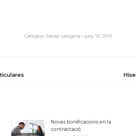
Category:
Sense categoria
juny 19, 2019
Next
ticulares
Hise
post:
Noves bonificacions en la
contractació