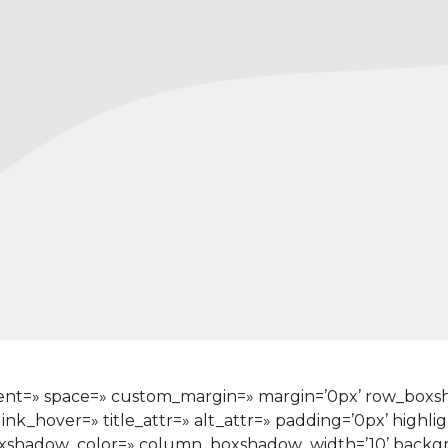
ignment=» space=» custom_margin=» margin=’0px’ row_bo
ink_hover=» title_attr=» alt_attr=» padding=’0px’ highli
xshadow_color=» column_boxshadow_width=’10’ backgr