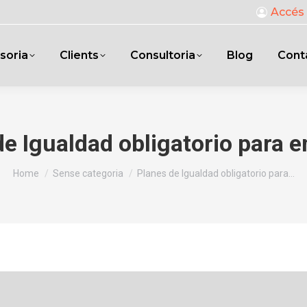
Accés 
soria
Clients
Consultoria
Blog
Cont
de Igualdad obligatorio para 
You are here:
Home
Sense categoria
Planes de Igualdad obligatorio para…