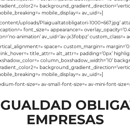
ient_color2=» background_gradient_direction=’vertical
bile_breaking=» mobile_display=» av_uid=»]
ontent/uploads/Plaigualtatobligatori-1000×667.jpg’ att
=» caption=» font_size=» appearance=» overlay_opacity=’0
tion=’no-animation’ av_uid=’av-jx3fobpz’ custom_class=»
» vertical_alignment=» space=» custom_margin=» margi
ink_hover=» title_attr=» alt_attr=» padding=’0px’ highli
xshadow_color=» column_boxshadow_width=’10’ backgr
ient_color2=» background_gradient_direction=’vertical
bile_breaking=» mobile_display=» av_uid=»]
edium-font-size=» av-small-font-size=» av-mini-font-size
IGUALDAD OBLIG
EMPRESAS