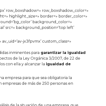
n=’0px’ row_boxshadow=» row_boxshadow_color=»
ght=» highlight_size=» border=» border_color=»
ound=’bg_color’ background_color=»
’ src=» background_position=’top left’
=» av_uid=’av-jx3fpvmx’ custom_class=»
didas inminentes para
garantizar la igualdad
pectos de la Ley Orgánica 3/2007, de 22 de
os con ella y alcanzar la
igualdad de
na empresa para que sea obligatoria la
 en empresas de más de 250 personas en
lisis de la situación de una empresa, que