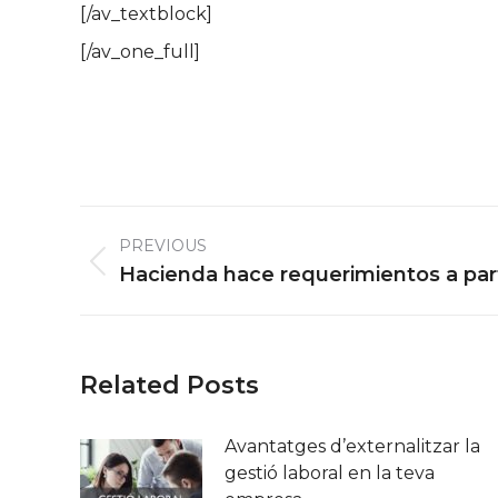
[/av_textblock]
[/av_one_full]
Post
PREVIOUS
navigation
Previous
Hacienda hace requerimientos a par
post:
Related Posts
Avantatges d’externalitzar la
gestió laboral en la teva