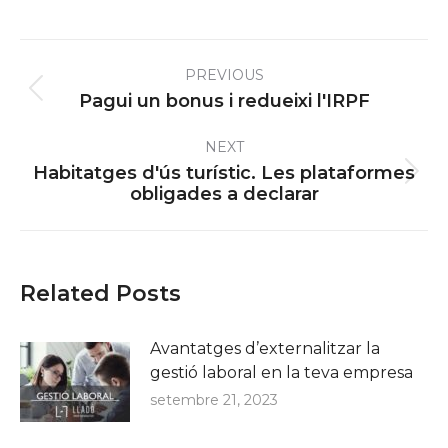
Post
PREVIOUS
navigation
Previous
Pagui un bonus i redueixi l'IRPF
post:
NEXT
Habitatges d'ús turístic. Les plataformes
Next
obligades a declarar
post:
Related Posts
Avantatges d’externalitzar la
gestió laboral en la teva empresa
setembre 21, 2023