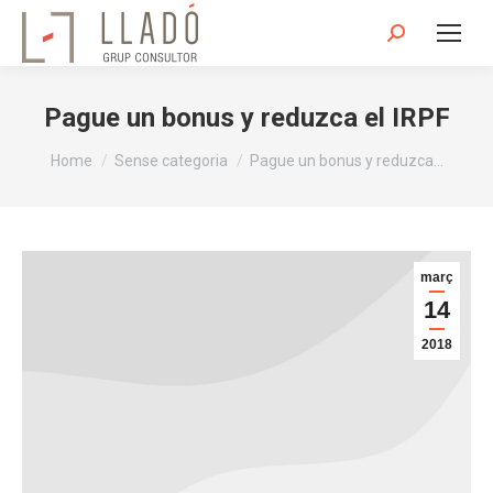
Search:
Pague un bonus y reduzca el IRPF
You are here:
Home
Sense categoria
Pague un bonus y reduzca…
març
14
2018