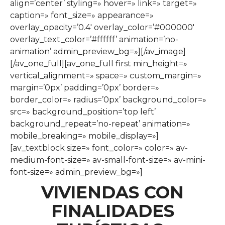
align=’center’ styling=» hover=» link=» target=»
caption=» font_size=» appearance=»
overlay_opacity=’0.4′ overlay_color=’#000000′
overlay_text_color=’#ffffff’ animation=’no-
animation’ admin_preview_bg=»][/av_image]
[/av_one_full][av_one_full first min_height=»
vertical_alignment=» space=» custom_margin=»
margin=’0px’ padding=’0px’ border=»
border_color=» radius=’0px’ background_color=»
src=» background_position=’top left’
background_repeat=’no-repeat’ animation=»
mobile_breaking=» mobile_display=»]
[av_textblock size=» font_color=» color=» av-
medium-font-size=» av-small-font-size=» av-mini-
font-size=» admin_preview_bg=»]
VIVIENDAS CON
FINALIDADES