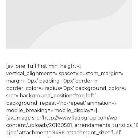
[av_one_full first min_height=»
vertical_alignment=» space=» custom_margin=»
margin=’0px’ padding=’0px’ border=»
border_color=» radius=’0px’ background_color=»
src=» background_position=’top left’
background_repeat=’no-repeat’ animation=»
mobile_breaking=» mobile_display=»]
[av_image src=’http://www.lladogrup.com/wp-
content/uploads/20180501_arrendaments_turistics_
1.jpg’ attachment=’9496′ attachment_size=’full’