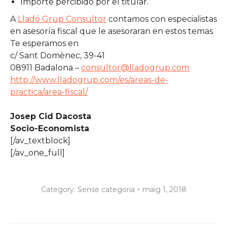
Importe percibido por el titular.
A
Lladó Grup Consultor
contamos con especialistas
en asesoría fiscal que le asesoraran en estos temas.
Te esperamos en
c/ Sant Domènec, 39-41
08911 Badalona –
consultor@lladogrup.com
http://www.lladogrup.com/es/areas-de-
practica/area-fiscal/
Josep Cid Dacosta
Socio-Economista
[/av_textblock]
[/av_one_full]
Category:
Sense categoria
maig 1, 2018