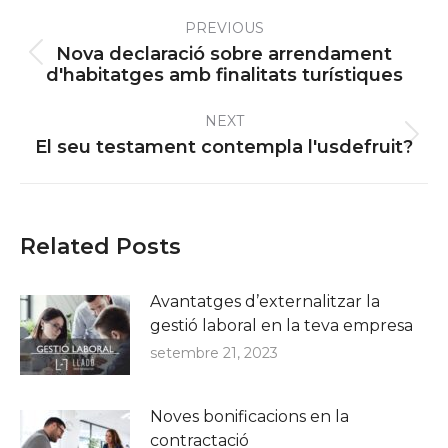
Post
PREVIOUS
navigation
Nova declaració sobre arrendament
Previous
d'habitatges amb finalitats turístiques
post:
NEXT
Next
El seu testament contempla l'usdefruit?
post:
Related Posts
Avantatges d’externalitzar la
gestió laboral en la teva empresa
setembre 21, 2023
Noves bonificacions en la
contractació