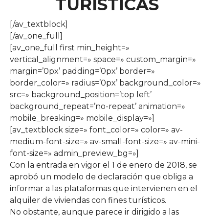
TURÍSTICAS
[/av_textblock]
[/av_one_full]
[av_one_full first min_height=»
vertical_alignment=» space=» custom_margin=»
margin=’0px’ padding=’0px’ border=»
border_color=» radius=’0px’ background_color=»
src=» background_position=’top left’
background_repeat=’no-repeat’ animation=»
mobile_breaking=» mobile_display=»]
[av_textblock size=» font_color=» color=» av-
medium-font-size=» av-small-font-size=» av-mini-
font-size=» admin_preview_bg=»]
Con la entrada en vigor el 1 de enero de 2018, se
aprobó un modelo de declaración que obliga a
informar a las plataformas que intervienen en el
alquiler de viviendas con fines turísticos.
No obstante, aunque parece ir dirigido a las