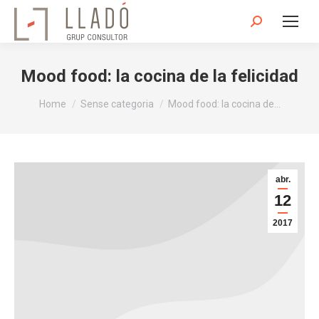
Search:
Mood food: la cocina de la felicidad
You are here:
Home
Sense categoria
Mood food: la cocina de…
abr.
12
2017