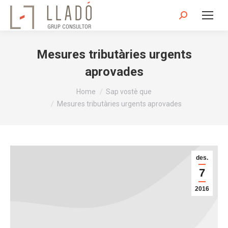
Search:
Mesures tributàries urgents
aprovades
You are here:
Home
Sap vostè que
Mesures tributàries urgents aprovades
des.
7
2016