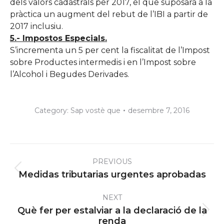
dels valors cadastrals per 2017, el que suposarà a la
pràctica un augment del rebut de l’IBI a partir de
2017 inclusiu.
5.- Impostos Especials.
S’incrementa un 5 per cent la fiscalitat de l’Impost
sobre Productes intermedis i en l’Impost sobre
l’Alcohol i Begudes Derivades.
Category:
Sap vostè que
desembre 7, 2016
Post
PREVIOUS
navigation
Previous
Medidas tributarias urgentes aprobadas
post:
NEXT
Què fer per estalviar a la declaració de la
Next
renda