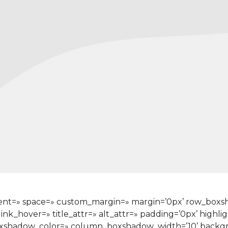
ignment=» space=» custom_margin=» margin=’0px’ row_bo
ink_hover=» title_attr=» alt_attr=» padding=’0px’ highli
xshadow_color=» column_boxshadow_width=’10’ backgr