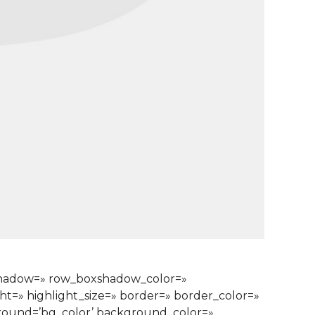
xshadow=» row_boxshadow_color=»
ght=» highlight_size=» border=» border_color=»
ound=’bg_color’ background_color=»