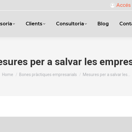
Accés 
soria
Clients
Consultoria
Blog
Cont
sures per a salvar les empre
You are here:
Home
Bones pràctiques empresarials
Mesures per a salvar les…