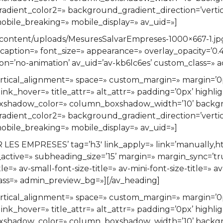
ient_color2=» background_gradient_direction=’vertical
bile_breaking=» mobile_display=» av_uid=»]
content/uploads/MesuresSalvarEmpreses-1000×667-1.jpg’
=» caption=» font_size=» appearance=» overlay_opacity=’0
tion=’no-animation’ av_uid=’av-kb6lc6es’ custom_class=»
» vertical_alignment=» space=» custom_margin=» margi
ink_hover=» title_attr=» alt_attr=» padding=’0px’ highli
xshadow_color=» column_boxshadow_width=’10’ backgr
ient_color2=» background_gradient_direction=’vertical
bile_breaking=» mobile_display=» av_uid=»]
S EMPRESES’ tag=’h3′ link_apply=» link=’manually,http
ctive=» subheading_size=’15’ margin=» margin_sync=’tru
=» av-small-font-size-title=» av-mini-font-size-title=» a
class=» admin_preview_bg=»][/av_heading]
» vertical_alignment=» space=» custom_margin=» margi
ink_hover=» title_attr=» alt_attr=» padding=’0px’ highli
xshadow_color=» column_boxshadow_width=’10’ backgr