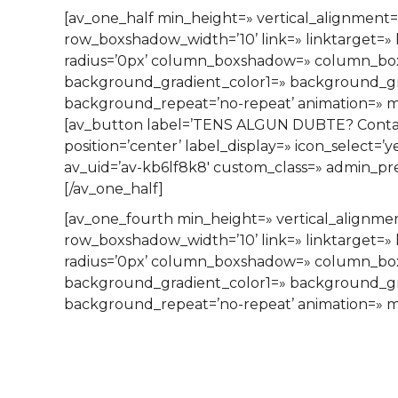
[av_one_half min_height=» vertical_alignmen
row_boxshadow_width=’10’ link=» linktarget=» l
radius=’0px’ column_boxshadow=» column_bo
background_gradient_color1=» background_grad
background_repeat=’no-repeat’ animation=» mo
[av_button label=’TENS ALGUN DUBTE? Contacta’
position=’center’ label_display=» icon_select=’
av_uid=’av-kb6lf8k8′ custom_class=» admin_pr
[/av_one_half]
[av_one_fourth min_height=» vertical_align
row_boxshadow_width=’10’ link=» linktarget=» l
radius=’0px’ column_boxshadow=» column_bo
background_gradient_color1=» background_grad
background_repeat=’no-repeat’ animation=» mo