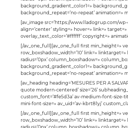
background_gradient_color1=» background_grad
background_repeat=’no-repeat’ animation=» mo
[av_image src=’https://www.lladogrup.com/wp-
align=’center’ styling=» hover=» link=» target
overlay_text_color=’#ffffff’ copyright=» anima
[/av_one_full][av_one_full first min_height=
row_boxshadow_width=’10’ link=» linktarget=» l
radius=’0px’ column_boxshadow=» column_bo
background_gradient_color1=» background_grad
background_repeat=’no-repeat’ animation=» mo
[av_heading heading=’MESURES PER A SALVAR LE
quote modern-centered’ size=’26’ subheading_a
custom_font=’#fe5d3a’ av-medium-font-size-title
mini-font-size=» av_uid=’av-kbrt81yj’ custom_
[/av_one_full][av_one_full first min_height=
row_boxshadow_width=’10’ link=» linktarget=» l
radius=’0px’ column_boxshadow=» column_bo