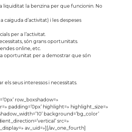
a liquiditat la benzina per que funcionin. No
 caiguda d’activitat) i les despeses
ls per a l’activitat.
cessitats, són grans oportunitats.
vendes online, etc.
una oportunitat per a demostrar que són
 els seus interessos i necessitats.
in=’0px’ row_boxshadow=»
=» padding=’0px’ highlight=» highlight_size=»
hadow_width=’10’ background=’bg_color’
t_direction=’vertical’ src=»
display=» av_uid=»][/av_one_fourth]