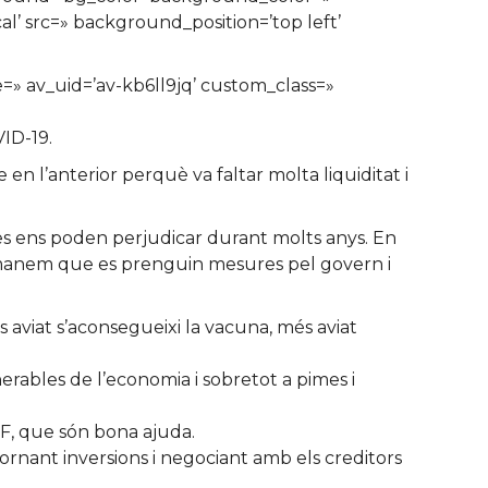
’ src=» background_position=’top left’
e=» av_uid=’av-kb6ll9jq’ custom_class=»
VID-19.
n l’anterior perquè va faltar molta liquiditat i
ies ens poden perjudicar durant molts anys. En
ecomanem que es prenguin mesures pel govern i
 aviat s’aconsegueixi la vacuna, més aviat
rables de l’economia i sobretot a pimes i
ICF, que són bona ajuda.
jornant inversions i negociant amb els creditors