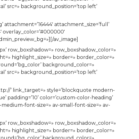
’ src=» background_position=’top left’
 attachment=’16444′ attachment_size=’full’
.4′ overlay_color=’#000000′
 admin_preview_bg=»][/av_image]
n=’0px’ row_boxshadow=» row_boxshadow_color=»
ght=» highlight_size=» border=» border_color=»
ound=’bg_color’ background_color=»
’ src=» background_position=’top left’
://’ link_target=» style=’blockquote modern-
e’ padding=’10’ color=’custom-color-heading’
v-medium-font-size=» av-small-font-size=» av-
n=’0px’ row_boxshadow=» row_boxshadow_color=»
ght=» highlight_size=» border=» border_color=»
ound=’bg_color’ background_color=»