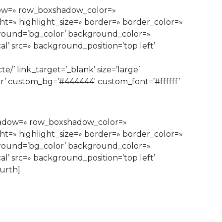
dow=» row_boxshadow_color=»
ght=» highlight_size=» border=» border_color=»
ound=’bg_color’ background_color=»
’ src=» background_position=’top left’
’ link_target=’_blank’ size=’large’
lor’ custom_bg=’#444444′ custom_font=’#ffffff’
shadow=» row_boxshadow_color=»
ght=» highlight_size=» border=» border_color=»
ound=’bg_color’ background_color=»
’ src=» background_position=’top left’
urth]