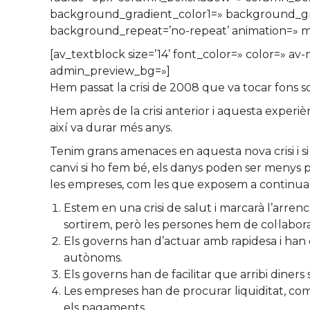
background_gradient_color1=» background_grad
background_repeat=’no-repeat’ animation=» mo
[av_textblock size=’14’ font_color=» color=» av
admin_preview_bg=»]
Hem passat la crisi de 2008 que va tocar fons sob
Hem après de la crisi anterior i aquesta experi
així va durar més anys.
Tenim grans amenaces en aquesta nova crisi i s
canvi si ho fem bé, els danys poden ser menys 
les empreses, com les que exposem a continuac
Estem en una crisi de salut i marcarà l’arre
sortirem, però les persones hem de col·labora
Els governs han d’actuar amb rapidesa i han 
autònoms.
Els governs han de facilitar que arribi diners 
Les empreses han de procurar liquiditat, com 
els pagaments.