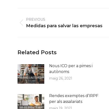
Post
navigation
PREVIOUS
Previous
Medidas para salvar las empresas
post:
Related Posts
Nous ICO per a pimes i
autònoms
maig 26, 2021
Rendes exemptes d’IRPF
per als assalariats
maig 19, 2021