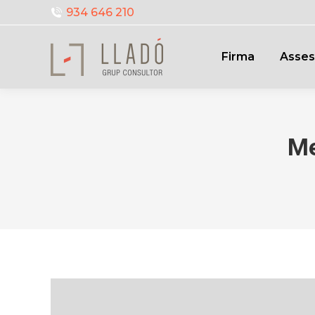
934 646 210
Firma
Asses
Me