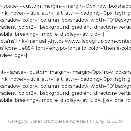
t=» space=» custom_margin=» margin=’0px’ row_boxsha
ink_hover=» title_attr=» alt_attr=» padding=’0px’ highli
xshadow_color=» column_boxshadow_width=’10’ backgr
ient_color2=» background_gradient_direction=’vertical
bile_breaking=» mobile_display=» av_uid=»]
ns’ link=’manually,https://www.lladogrup.com/contacte/
yes’ icon=’ue854′ font=’entypo-fontello’ color=’theme-co
eview_bg=»]
ment=» space=» custom_margin=» margin=’0px’ row_box
ink_hover=» title_attr=» alt_attr=» padding=’0px’ highli
xshadow_color=» column_boxshadow_width=’10’ backgr
ient_color2=» background_gradient_direction=’vertical
bile_breaking=» mobile_display=» av_uid=»][/av_one_fo
Category:
Bones pràctiques empresarials
juny 23, 2020