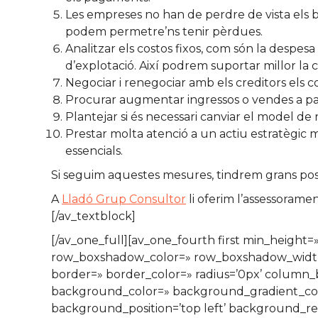
Les empreses no han de perdre de vista els be
podem permetre’ns tenir pèrdues.
Analitzar els costos fixos, com són la despes
d’explotació. Així podrem suportar millor la 
Negociar i renegociar amb els creditors els co
Procurar augmentar ingressos o vendes a parti
Plantejar si és necessari canviar el model de 
Prestar molta atenció a un actiu estratègic 
essencials.
Si seguim aquestes mesures, tindrem grans possibi
A
Lladó Grup Consultor
li oferim l’assessoramen
[/av_textblock]
[/av_one_full][av_one_fourth first min_heigh
row_boxshadow_color=» row_boxshadow_width=’10’
border=» border_color=» radius=’0px’ colum
background_color=» background_gradient_colo
background_position=’top left’ background_re