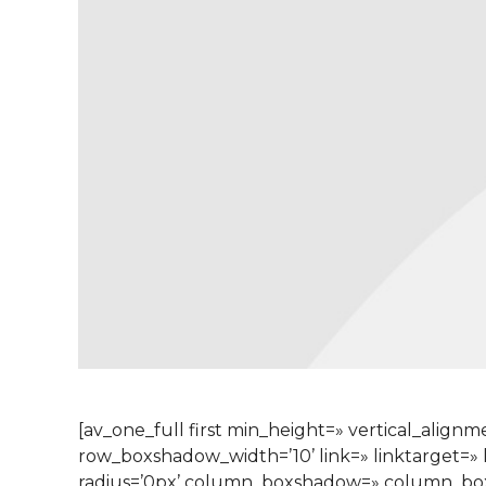
[av_one_full first min_height=» vertical_al
row_boxshadow_width=’10’ link=» linktarget=» l
radius=’0px’ column_boxshadow=» column_bo