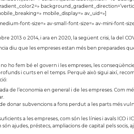
ient_color2=» background_gradient_direction=’vertical
bile_breaking=» mobile_display=» av_uid=»]
-medium-font-size=» av-small-font-size=» av-mini-font-siz
re 2013 o 2014, i ara en 2020, la següent crisi, la del CO
ència diu que les empreses estan més ben preparades que e
i no ho fem bé el govern i les empreses, les conseqüènc
profunds i curts en el temps. Perquè això sigui així, r
ió:
ncada de l’economia en general i de les empreses. Com més
r.
de donar subvencions a fons perdut a les parts més vulne
suficients a les empreses, com són les línies i avals ICO i 
són ajudes, préstecs, ampliacions de capital pels socis, a