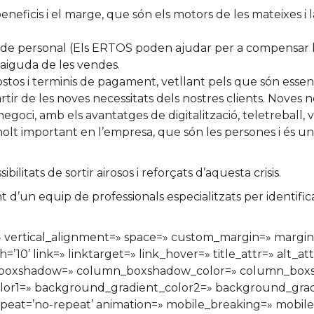
neficis i el marge, que són els motors de les mateixes i l
a de personal (Els ERTOS poden ajudar per a compensar la
caiguda de les vendes.
stos i terminis de pagament, vetllant pels que són essencia
r de les noves necessitats dels nostres clients. Noves ne
negoci, amb els avantatges de digitalització, teletreball, 
molt important en l’empresa, que són les persones i és 
litats de sortir airosos i reforçats d’aquesta crisis.
t d’un equip de professionals especialitzats per identificar
t=» vertical_alignment=» space=» custom_margin=» marg
 link=» linktarget=» link_hover=» title_attr=» alt_attr
n_boxshadow=» column_boxshadow_color=» column_boxs
r1=» background_gradient_color2=» background_gradien
peat=’no-repeat’ animation=» mobile_breaking=» mobile_