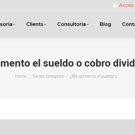
Accés 
soria
Clients
Consultoria
Blog
Cont
mento el sueldo o cobro divi
You are here:
Home
Sense categoria
¿Me aumento el sueldo o…