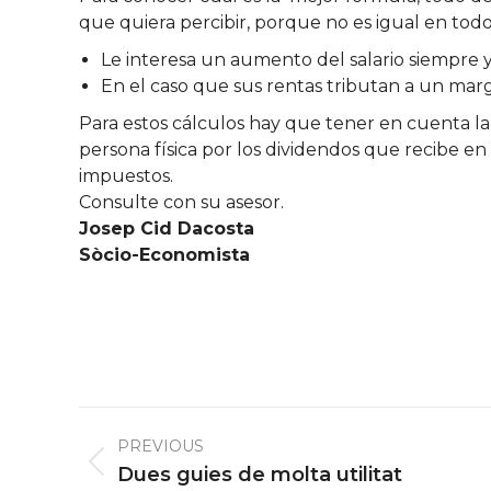
que quiera percibir, porque no es igual en todos
Le interesa un aumento del salario siempre y
En el caso que sus rentas tributan a un margi
Para estos cálculos hay que tener en cuenta la 
persona física por los dividendos que recibe en
impuestos.
Consulte con su asesor.
Josep Cid Dacosta
Sòcio-Economista
Post
PREVIOUS
navigation
Previous
Dues guies de molta utilitat