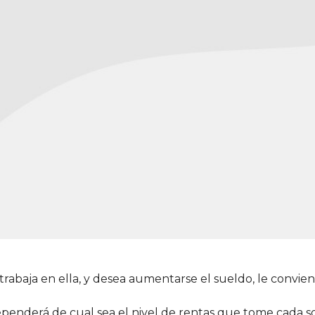
s trabaja en ella, y desea aumentarse el sueldo, le convi
enderá de cual sea el nivel de rentas que tome cada socio