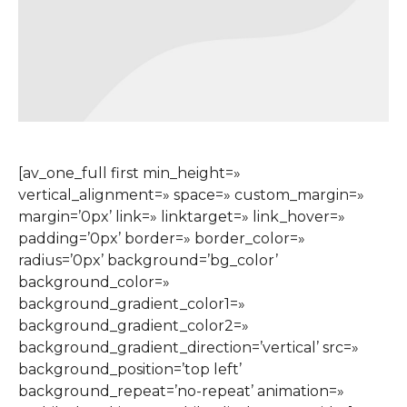
[av_one_full first min_height=»
vertical_alignment=» space=» custom_margin=»
margin=’0px’ link=» linktarget=» link_hover=»
padding=’0px’ border=» border_color=»
radius=’0px’ background=’bg_color’
background_color=»
background_gradient_color1=»
background_gradient_color2=»
background_gradient_direction=’vertical’ src=»
background_position=’top left’
background_repeat=’no-repeat’ animation=»