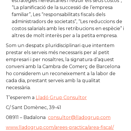
estratègies hereditàries i reduir els seus costos”,
“La planificació de la successió de l’empresa
familiar”, Les “responsabilitats fiscals dels
administradors de societats”, “Les reduccions de
costos salarials amb les retribucions en espècie” i
altres de molt interès per a la petita empresa.
Som un despatx pluridisciplinari que intentem
prestar els serveis més necessaris per al petit
empresari i per nosaltres, la signatura d’aquest
conveni amb la Cambra de Comerç de Barcelona
ho considerem un reconeixement a la labor de
cada dia, prestant serveis amb la qualitat
necessària.
T’esperem a
Lladó Grup Consultor
C/ Sant Domènec, 39-41
08911 – Badalona
consultor@lladogrup.com
www.lladogrup.com/arees-practica/area-fiscal/