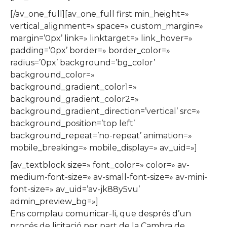
[/av_one_full][av_one_full first min_height=»
vertical_alignment=» space=» custom_margin=»
margin=’0px’ link=» linktarget=» link_hover=»
padding=’0px’ border=» border_color=»
radius=’0px’ background=’bg_color’
background_color=»
background_gradient_color1=»
background_gradient_color2=»
background_gradient_direction=’vertical’ src=»
background_position=’top left’
background_repeat=’no-repeat’ animation=»
mobile_breaking=» mobile_display=» av_uid=»]
[av_textblock size=» font_color=» color=» av-
medium-font-size=» av-small-font-size=» av-mini-
font-size=» av_uid=’av-jk88y5vu’
admin_preview_bg=»]
Ens complau comunicar-li, que després d’un
procés de licitació per part de la Cambra de