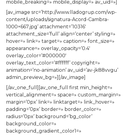
mobile_breaking=» mobile_display=» av_uid=»]
[av_image src=’http://www.lladogrup.com/wp-
content/uploads/signatura-Acord-Cambra-
1000×667.jpg’ attachment=’10316′
attachment_size=’full’ align=’center’ styling=»
hover=» link=» target=» caption=» font_size=»
appearance=» overlay_opacity=’0.4′
overlay_color=’#000000′
overlay_text_color=’#ffffff’ copyright=»
animation=’no-animation’ av_uid=’av-jk88vvgu’
admin_preview_bg=»][/av_image]
[/av_one_full][av_one_full first min_height=»
vertical_alignment=» space=» custom_margin=»
margin=’0px’ link=» linktarget=» link_hover=»
padding=’0px’ border=» border_color=»
radius=’0px’ background=’bg_color’
background_color=»
background_gradient_color1=»