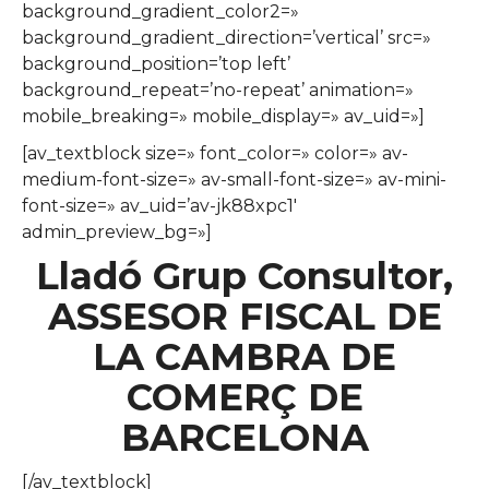
background_gradient_color2=»
background_gradient_direction=’vertical’ src=»
background_position=’top left’
background_repeat=’no-repeat’ animation=»
mobile_breaking=» mobile_display=» av_uid=»]
[av_textblock size=» font_color=» color=» av-
medium-font-size=» av-small-font-size=» av-mini-
font-size=» av_uid=’av-jk88xpc1′
admin_preview_bg=»]
Lladó Grup Consultor,
ASSESOR FISCAL DE
LA CAMBRA DE
COMERÇ DE
BARCELONA
[/av_textblock]