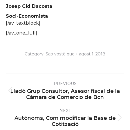
Josep Cid Dacosta
Soci-Economista
[/av_textblock]
[/av_one_full]
Category:
Sap vostè que
agost 1, 2018
Post
PREVIOUS
navigation
Lladó Grup Consultor, Asesor fiscal de la
Previous
Cámara de Comercio de Bcn
post:
NEXT
Autònoms, Com modificar la Base de
Next
Cotització
post: