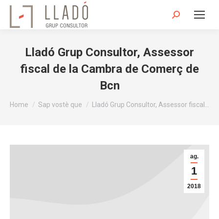
Search:
Lladó Grup Consultor, Assessor
fiscal de la Cambra de Comerç de
Bcn
You are here:
Home
Sap vostè que
Lladó Grup Consultor, Assessor fiscal…
ag.
1
2018