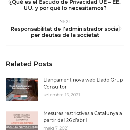
¿Qué es el Escudo de Privacidad UE – EE.
Previous
UU. y por qué lo necesitamos?
post:
NEXT
Responsabilitat de l’administrador social
Next
per deutes de la societat
post:
Related Posts
Llançament nova web Lladó Grup
Consultor
setembre 16, 2021
Mesures restrictives a Catalunya a
partir del 26 d’abril
maig 7, 2021