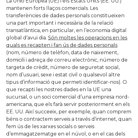
La Unió Europea (UE) i els Estats Units (EE. UU.)
mantenen forts llaços comercials. Les
transferències de dades personals constitueixen
una part important i necessària de la relació
transatlàntica, en particular, en l’economia digital
global d’avui dia.
Són moltes les operacions en les
quals es recapten i fan ús de dades personals
(nom, número de telèfon, data de naixement,
domicili i adreça de correu electrònic, número de
targeta de crèdit, número de seguretat social,
nom d’usuari, sexe i estat civil o qualsevol altre
tipus d’informació que permeti identificar-nos). O
que recapti les nostres dades en la UE una
sucursal, o un soci comercial d’una empresa nord-
americana, que els farà servir posteriorment en els
EE. UU. Així succeeix, per exemple, quan comprem
béns o contractem serveis a través d’internet, quan
fem ús de les xarxes socials o serveis
d’emmagatzematge en el núvol, o en el cas dels