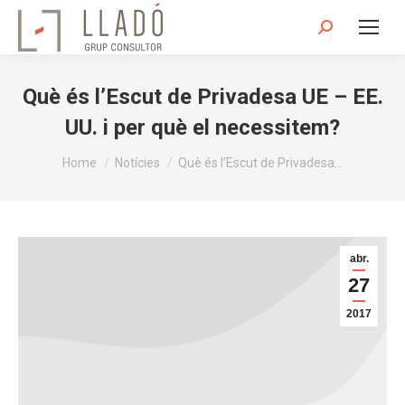
Search:
Què és l’Escut de Privadesa UE – EE.
UU. i per què el necessitem?
You are here:
Home
Notícies
Què és l’Escut de Privadesa…
abr.
27
2017