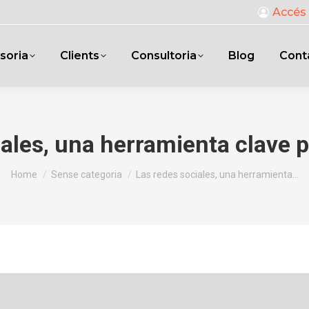
Accés 
soria
Clients
Consultoria
Blog
Cont
iales, una herramienta clave 
You are here:
Home
Sense categoria
Las redes sociales, una herramienta…