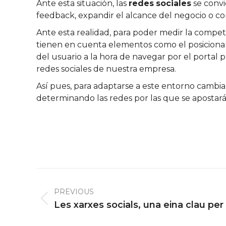
Ante esta situación, las
redes
sociales
se convi
feedback, expandir el alcance del negocio o c
Ante esta realidad, para poder medir la competi
tienen en cuenta elementos como el posicionam
del usuario a la hora de navegar por el portal 
redes sociales de nuestra empresa.
Así pues, para adaptarse a este entorno cambia
determinando las redes por las que se apostar
Post
navigation
PREVIOUS
Previous
Les xarxes socials, una eina clau per
post: