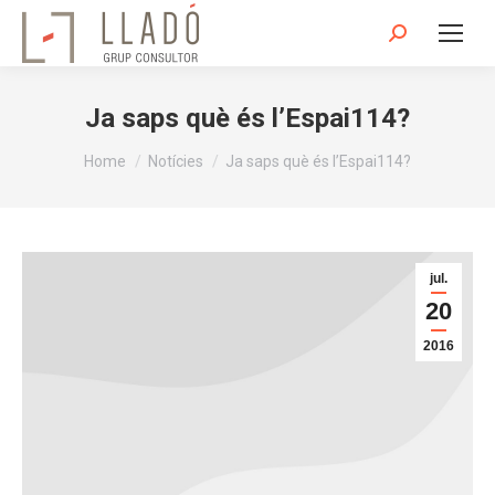
Search:
Ja saps què és l’Espai114?
You are here:
Home
Notícies
Ja saps què és l’Espai114?
jul.
20
2016