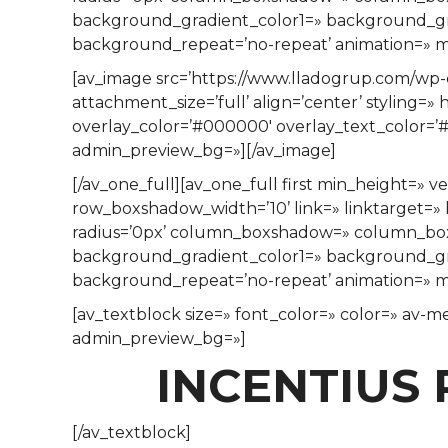
background_gradient_color1=» background_grad
background_repeat=’no-repeat’ animation=» mo
[av_image src=’https://www.lladogrup.com/wp
attachment_size=’full’ align=’center’ styling=»
overlay_color=’#000000′ overlay_text_color=’#
admin_preview_bg=»][/av_image]
[/av_one_full][av_one_full first min_height=
row_boxshadow_width=’10’ link=» linktarget=» l
radius=’0px’ column_boxshadow=» column_bo
background_gradient_color1=» background_grad
background_repeat=’no-repeat’ animation=» mo
[av_textblock size=» font_color=» color=» av-m
admin_preview_bg=»]
INCENTIUS 
[/av_textblock]