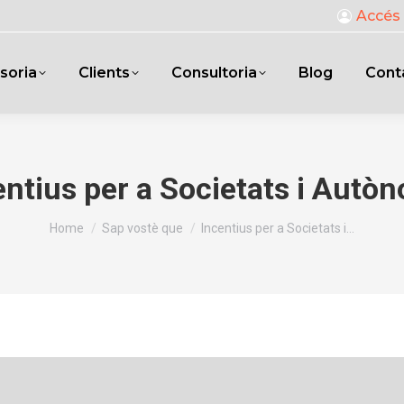
Accés 
soria
Clients
Consultoria
Blog
Cont
entius per a Societats i Autò
You are here:
Home
Sap vostè que
Incentius per a Societats i…