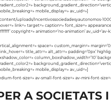
ient_color2=» background_gradient_direction=’vertical
bile_breaking=» mobile_display=» av_uid=»]
-content/uploads/Incentivossociedadesyautonomos-1000
 hover=» link=» target=» caption=» font_size=» appearance
ffffff’ copyright=» animation=’no-animation’ av_uid=’av
» vertical_alignment=» space=» custom_margin=» margi
ink_hover=» title_attr=» alt_attr=» padding=’0px’ highli
xshadow_color=» column_boxshadow_width=’10’ backgr
ient_color2=» background_gradient_direction=’vertical
bile_breaking=» mobile_display=» av_uid=»]
edium-font-size=» av-small-font-size=» av-mini-font-siz
PER A SOCIETATS