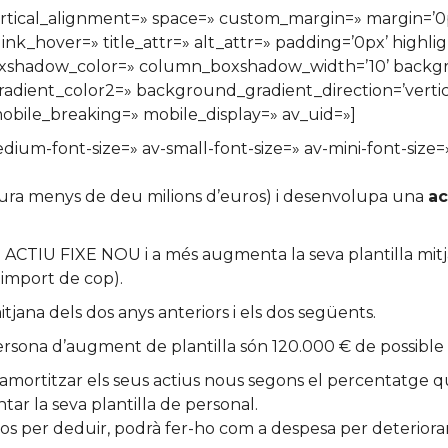
» vertical_alignment=» space=» custom_margin=» margi
ink_hover=» title_attr=» alt_attr=» padding=’0px’ highli
xshadow_color=» column_boxshadow_width=’10’ backgr
ient_color2=» background_gradient_direction=’vertical
bile_breaking=» mobile_display=» av_uid=»]
edium-font-size=» av-small-font-size=» av-mini-font-siz
ctura menys de deu milions d’euros) i desenvolupa una
ac
n ACTIU FIXE NOU i a més augmenta la seva plantilla mitj
 import de cop).
tjana dels dos anys anteriors i els dos següents.
ersona d’augment de plantilla són 120.000 € de possible 
mortitzar els seus actius nous segons el percentatge que
ar la seva plantilla de personal.
os per deduir, podrà fer-ho com a despesa per deterioram