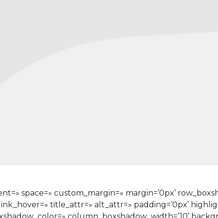
ignment=» space=» custom_margin=» margin=’0px’ row_bo
ink_hover=» title_attr=» alt_attr=» padding=’0px’ highli
xshadow_color=» column_boxshadow_width=’10’ backgr