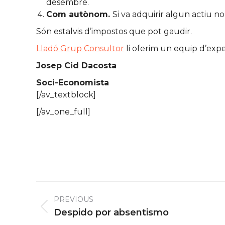
desembre.
Com autònom.
Si va adquirir algun actiu n
Són estalvis d’impostos que pot gaudir.
Lladó Grup Consultor
li oferim un equip d’expe
Josep Cid Dacosta
Soci-Economista
[/av_textblock]
[/av_one_full]
Post
PREVIOUS
navigation
Previous
Despido por absentismo
post: