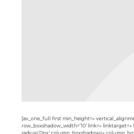
[av_one_full first min_height=» vertical_al
row_boxshadow_width=’10’ link=» linktarget=» l
radius=’0px’ column_boxshadow=» column_bo