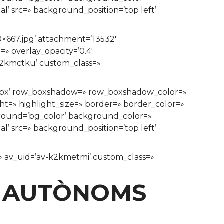
’ src=» background_position=’top left’
×667.jpg’ attachment=’13532′
=» overlay_opacity=’0.4′
-k2kmctku’ custom_class=»
n=’0px’ row_boxshadow=» row_boxshadow_color=»
ght=» highlight_size=» border=» border_color=»
ound=’bg_color’ background_color=»
’ src=» background_position=’top left’
e=» av_uid=’av-k2kmetmi’ custom_class=»
 I AUTÒNOMS