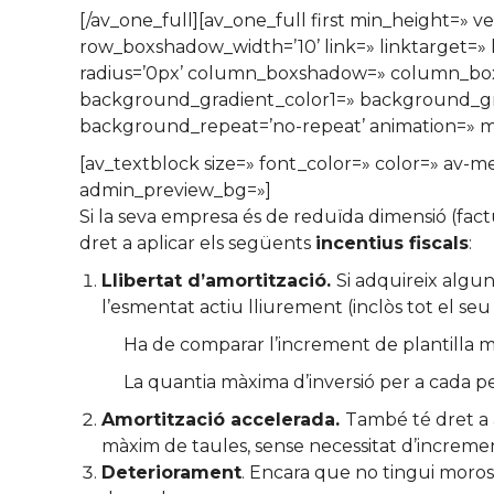
[/av_one_full][av_one_full first min_height=
row_boxshadow_width=’10’ link=» linktarget=» l
radius=’0px’ column_boxshadow=» column_bo
background_gradient_color1=» background_grad
background_repeat=’no-repeat’ animation=» mo
[av_textblock size=» font_color=» color=» av-m
admin_preview_bg=»]
Si la seva empresa és de reduïda dimensió (fa
dret a aplicar els següents
incentius fiscals
:
Llibertat d’amortització.
Si adquireix algu
l’esmentat actiu lliurement (inclòs tot el seu
Ha de comparar l’increment de plantilla mi
La quantia màxima d’inversió per a cada p
Amortització accelerada.
També té dret a a
màxim de taules, sense necessitat d’increment
Deteriorament
. Encara que no tingui moros