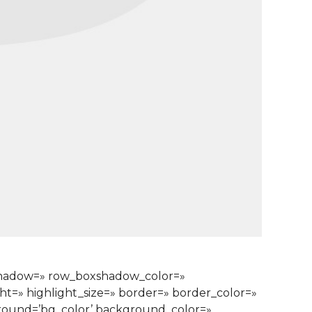
xshadow=» row_boxshadow_color=»
ght=» highlight_size=» border=» border_color=»
ound=’bg_color’ background_color=»