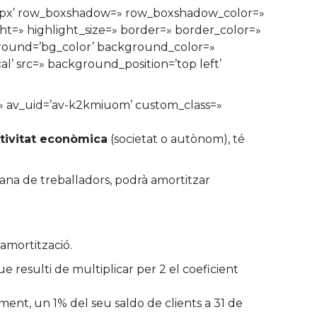
n=’0px’ row_boxshadow=» row_boxshadow_color=»
ght=» highlight_size=» border=» border_color=»
ound=’bg_color’ background_color=»
’ src=» background_position=’top left’
e=» av_uid=’av-k2kmiuom’ custom_class=»
tivitat econòmica
(societat o autònom), té
ana de treballadors, podrà amortitzar
amortització.
 resulti de multiplicar per 2 el coeficient
ent, un 1% del seu saldo de clients a 31 de