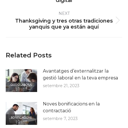
digital
post:
NEXT
Thanksgiving y tres otras tradiciones
Next
yanquis que ya están aquí
post:
Related Posts
Avantatges d’externalitzar la
gestió laboral en la teva empresa
setembre 21, 2023
Noves bonificacions en la
contractació
setembre 7, 2023