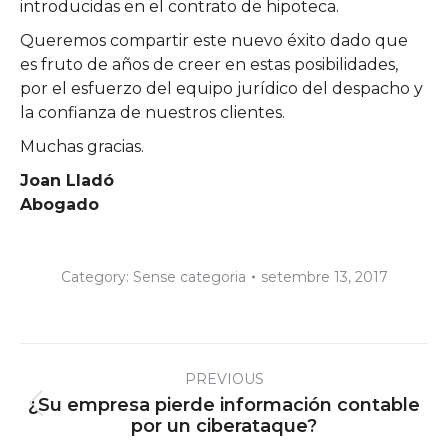
introducidas en el contrato de hipoteca.
Queremos compartir este nuevo éxito dado que
es fruto de años de creer en estas posibilidades,
por el esfuerzo del equipo jurídico del despacho y
la confianza de nuestros clientes.
Muchas gracias.
Joan Lladó
Abogado
Category:
Sense categoria
setembre 13, 2017
Post
PREVIOUS
navigation
¿Su empresa pierde información contable
Previous
por un ciberataque?
post: