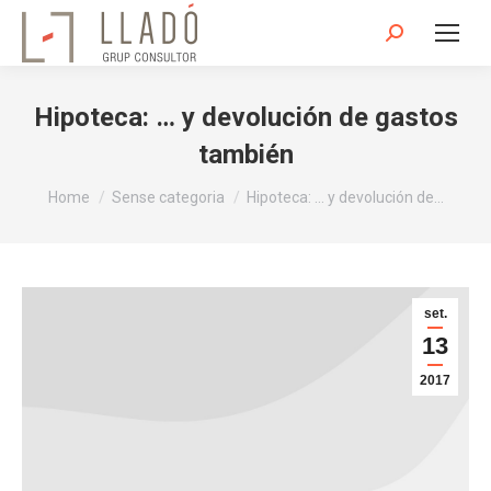
Search:
Hipoteca: … y devolución de gastos
también
You are here:
Home
Sense categoria
Hipoteca: … y devolución de…
set.
13
2017