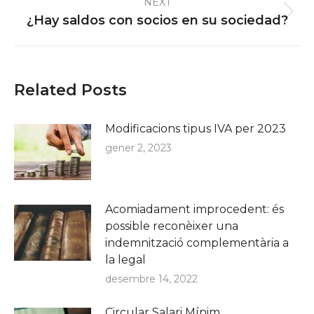
NEXT
Next
¿Hay saldos con socios en su sociedad?
post:
Related Posts
Modificacions tipus IVA per 2023
gener 2, 2023
Acomiadament improcedent: és
possible reconèixer una
indemnització complementària a
la legal
desembre 14, 2022
Circular Salari Mínim