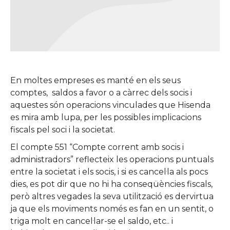
En moltes empreses es manté en els seus
comptes,
saldos a favor o a càrrec dels socis i
aquestes són operacions vinculades que Hisenda
es mira amb lupa, per les possibles implicacions
fiscals pel soci i la societat.
El compte 551 “Compte corrent amb socis i
administradors” reflecteix les operacions puntuals
entre la societat i els socis, i si es cancel·la als pocs
dies, es pot dir que no hi ha conseqüències fiscals,
però altres vegades la seva utilització es dervirtua
ja que els moviments només es fan en un sentit, o
triga molt en cancel·lar-se el saldo, etc.. i