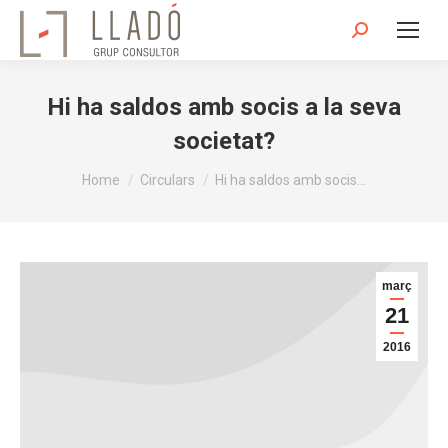
Search:
Hi ha saldos amb socis a la seva
societat?
You are here:
Home
Circulars
Hi ha saldos amb socis…
març
21
2016