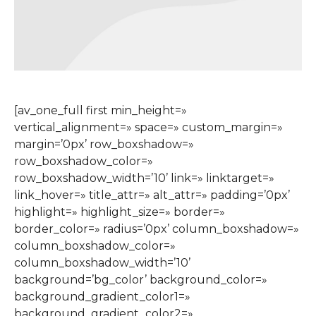
[av_one_full first min_height=»
vertical_alignment=» space=» custom_margin=»
margin=’0px’ row_boxshadow=»
row_boxshadow_color=»
row_boxshadow_width=’10’ link=» linktarget=»
link_hover=» title_attr=» alt_attr=» padding=’0px’
highlight=» highlight_size=» border=»
border_color=» radius=’0px’ column_boxshadow=»
column_boxshadow_color=»
column_boxshadow_width=’10’
background=’bg_color’ background_color=»
background_gradient_color1=»
background_gradient_color2=»