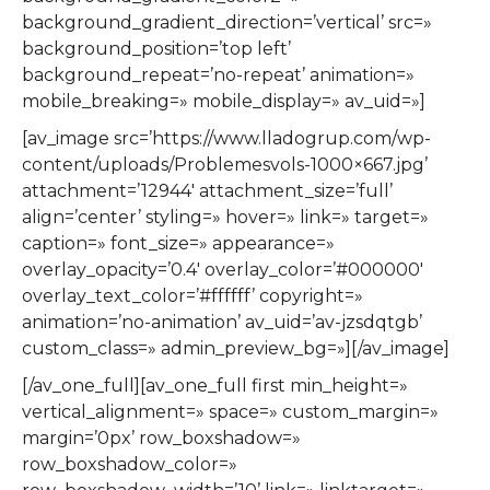
background_gradient_direction=’vertical’ src=»
background_position=’top left’
background_repeat=’no-repeat’ animation=»
mobile_breaking=» mobile_display=» av_uid=»]
[av_image src=’https://www.lladogrup.com/wp-
content/uploads/Problemesvols-1000×667.jpg’
attachment=’12944′ attachment_size=’full’
align=’center’ styling=» hover=» link=» target=»
caption=» font_size=» appearance=»
overlay_opacity=’0.4′ overlay_color=’#000000′
overlay_text_color=’#ffffff’ copyright=»
animation=’no-animation’ av_uid=’av-jzsdqtgb’
custom_class=» admin_preview_bg=»][/av_image]
[/av_one_full][av_one_full first min_height=»
vertical_alignment=» space=» custom_margin=»
margin=’0px’ row_boxshadow=»
row_boxshadow_color=»