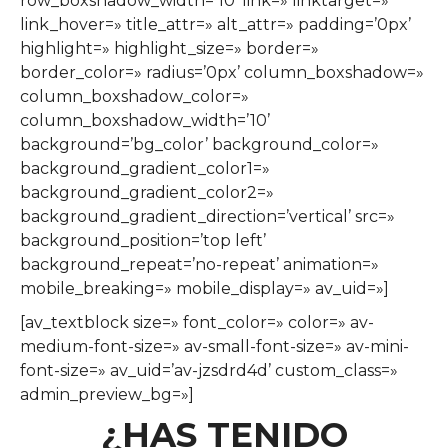
row_boxshadow_width=’10’ link=» linktarget=»
link_hover=» title_attr=» alt_attr=» padding=’0px’
highlight=» highlight_size=» border=»
border_color=» radius=’0px’ column_boxshadow=»
column_boxshadow_color=»
column_boxshadow_width=’10’
background=’bg_color’ background_color=»
background_gradient_color1=»
background_gradient_color2=»
background_gradient_direction=’vertical’ src=»
background_position=’top left’
background_repeat=’no-repeat’ animation=»
mobile_breaking=» mobile_display=» av_uid=»]
[av_textblock size=» font_color=» color=» av-
medium-font-size=» av-small-font-size=» av-mini-
font-size=» av_uid=’av-jzsdrd4d’ custom_class=»
admin_preview_bg=»]
¿HAS TENIDO