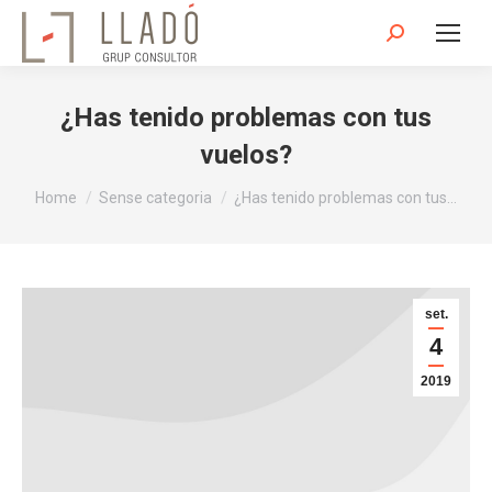
Search:
¿Has tenido problemas con tus
vuelos?
You are here:
Home
Sense categoria
¿Has tenido problemas con tus…
set.
4
2019