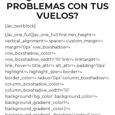
PROBLEMAS CON TUS
VUELOS?
[/av_textblock]
[/av_one_full][av_one_full first min_height=»
vertical_alignment=» space=» custom_margin=»
margin=’0px’ row_boxshadow=»
row_boxshadow_color=»
row_boxshadow_width=’10’ link=» linktarget=»
link_hover=» title_attr=» alt_attr=» padding=’0px’
highlight=» highlight_size=» border=»
border_color=» radius=’0px’ column_boxshadow=»
column_boxshadow_color=»
column_boxshadow_width=’10’
background=’bg_color’ background_color=»
background_gradient_color1=»
background_gradient_color2=»
background_gradient_direction=’vertical’ src=»