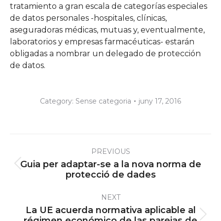
tratamiento a gran escala de categorías especiales
de datos personales -hospitales, clínicas,
aseguradoras médicas, mutuas y, eventualmente,
laboratorios y empresas farmacéuticas- estarán
obligadas a nombrar un delegado de protección
de datos.
Category:
Sense categoria
juny 17, 2016
Post
PREVIOUS
navigation
Guia per adaptar-se a la nova norma de
Previous
protecció de dades
post:
NEXT
La UE acuerda normativa aplicable al
Next
régimen económico de las parejas de