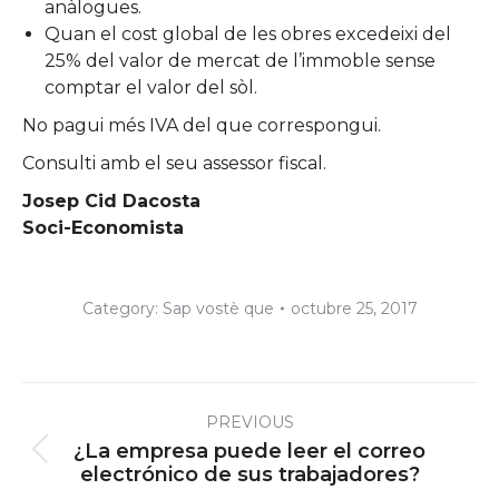
anàlogues.
Quan el cost global de les obres excedeixi del
25% del valor de mercat de l’immoble sense
comptar el valor del sòl.
No pagui més IVA del que correspongui.
Consulti amb el seu assessor fiscal.
Josep Cid Dacosta
Soci-Economista
Category:
Sap vostè que
octubre 25, 2017
Post
PREVIOUS
navigation
¿La empresa puede leer el correo
Previous
electrónico de sus trabajadores?
post: