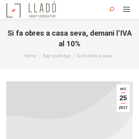
Search:
Si fa obres a casa seva, demani l’IVA
al 10%
You are here:
Home
Sap vostè que
Si fa obres a casa…
oct.
25
2017