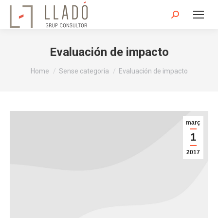
Search:
Evaluación de impacto
You are here:
Home
Sense categoria
Evaluación de impacto
març
1
2017