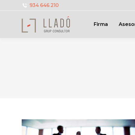
934 646 210
Firma
Aseso