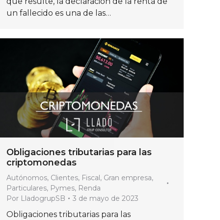
que resulte, la declaración de la renta de
un fallecido es una de las…
Obligaciones tributarias para las
criptomonedas
Autónomos
,
Clientes
,
Fiscal
,
Gran empresa
,
Particulares
,
Pymes
,
Renda
Por
LladogrupSB
3 de mayo de 2023
Obligaciones tributarias para las