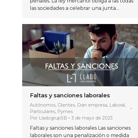
penales. La ley mercantil obliga a las todas
las sociedades a celebrar una junta…
Faltas y sanciones laborales
Autónomos
,
Clientes
,
Gran empresa
,
Laboral
,
Particulares
,
Pymes
Por
LladogrupSB
3 de mayo de 2023
Faltas y sanciones laborales Las sanciones
laborales son una penalización o medida