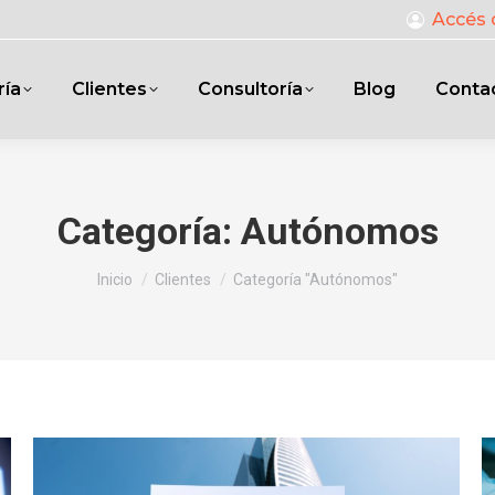
Accés 
ría
Clientes
Consultoría
Blog
Conta
Categoría:
Autónomos
Estás aquí:
Inicio
Clientes
Categoría "Autónomos"