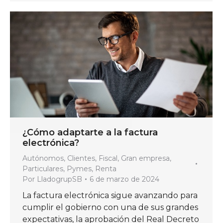
¿Cómo adaptarte a la factura
electrónica?
Autónomos
,
Clientes
,
Fiscal
,
Gran empresa
,
Particulares
,
Pymes
,
Renta
Por
LladogrupSB
6 de marzo de 2024
La factura electrónica sigue avanzando para
cumplir el gobierno con una de sus grandes
expectativas, la aprobación del Real Decreto