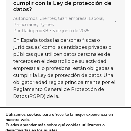
cumplir con la Ley de protección de
datos?
Autónomos
,
Clientes
,
Gran empresa
,
Laboral
,
Particulares
,
Pymes
Por
LladogrupSB
5 de junio de 2025
En España todas las personas físicas o
jurídicas, así como las entidades privadas o
públicas que utilicen datos personales de
terceros en el desarrollo de su actividad
empresarial o profesional están obligadas a
cumplir la Ley de protección de datos. Una
obligatoriedad regida principalmente por el
Reglamento General de Protección de
Datos (RGPD) de la…
Utilizamos cookies para ofrecerte la mejor experiencia en
nuestra web.
Puedes aprender más sobre qué cookies utilizamos o
←
1
…
10
11
12
13
14
…
desactivarlas en los
ajustes
.