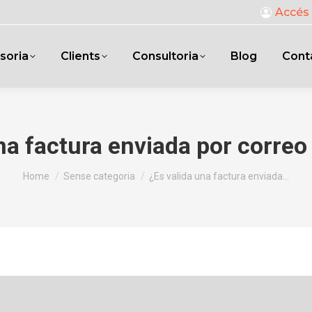
Accés 
soria
Clients
Consultoria
Blog
Cont
na factura enviada por correo
You are here:
Home
Sense categoria
¿Es valida una factura enviada…