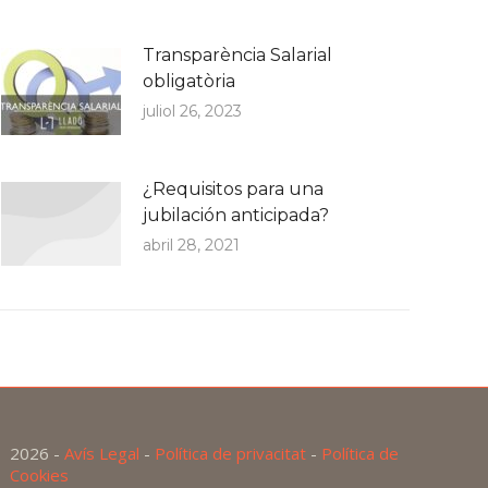
Transparència Salarial
obligatòria
juliol 26, 2023
¿Requisitos para una
jubilación anticipada?
abril 28, 2021
2026 -
Avís Legal
-
Política de privacitat
-
Política de
Cookies