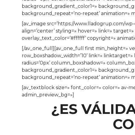
background_gradient_color1=» background_grad
background_repeat=’no-repeat’ animation=» mo
[av_image src=’https://www.lladogrup.com/wp-
align=’center’ styling=» hover=» link=» target
overlay_text_color=’#ffffff’ copyright=» anima
[/av_one_full][av_one_full first min_height=
row_boxshadow_width=’10’ link=» linktarget=» l
radius=’0px’ column_boxshadow=» column_bo
background_gradient_color1=» background_grad
background_repeat=’no-repeat’ animation=» mo
[av_textblock size=» font_color=» color=» av-me
admin_preview_bg=»]
¿ES VÁLID
CO