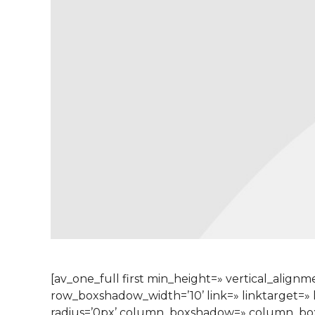
[av_one_full first min_height=» vertical_al
row_boxshadow_width=’10’ link=» linktarget=» l
radius=’0px’ column_boxshadow=» column_bo