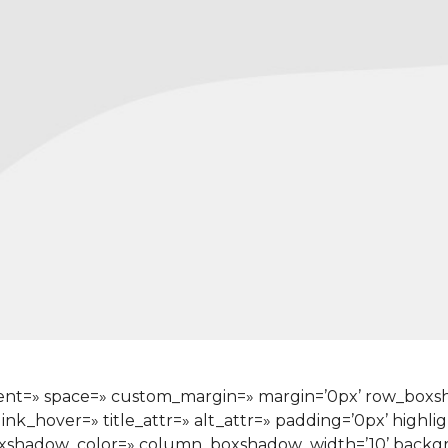
ignment=» space=» custom_margin=» margin=’0px’ row_bo
ink_hover=» title_attr=» alt_attr=» padding=’0px’ highli
xshadow_color=» column_boxshadow_width=’10’ backgr