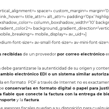
» vertical_alignment=» space=» custom_margin=» margi
ink_hover=» title_attr=» alt_attr=» padding=’0px’ highli
xshadow_color=» column_boxshadow_width=’10’ backgr
ient_color2=» background_gradient_direction=’vertical
bile_breaking=» mobile_display=» av_uid=»]
edium-font-size=» av-small-font-size=» av-mini-font-size
s recibidas
de un proveedor
por correo electrónico
en
 debe garantizarse la autenticidad de su origen y conten
cambio electrónico EDI o un sistema similar autori
da en formato PDF a través de Internet no es exactam
ebe
conservarlas en formato digital o papel para just
 fiable que conecte la factura con la entrega de bi
nsporte
y la
factura
.
de asesores fiscales quedan a su disposición para cualqu