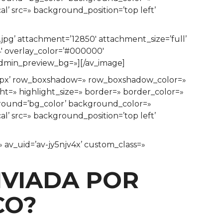
’ src=» background_position=’top left’
pg’ attachment=’12850′ attachment_size=’full’
.4′ overlay_color=’#000000′
 admin_preview_bg=»][/av_image]
n=’0px’ row_boxshadow=» row_boxshadow_color=»
ght=» highlight_size=» border=» border_color=»
ound=’bg_color’ background_color=»
’ src=» background_position=’top left’
» av_uid=’av-jy5njv4x’ custom_class=»
NVIADA POR
CO?