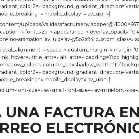
ient_color2=» background_gradient_direction=’vertical
bile_breaking=» mobile_display=» av_uid=»]
content/uploads/Validesafacturaenviadaper@-1000×667.j
=» caption=» font_size=» appearance=» overlay_opacity=’0
tion=’no-animation’ av_uid=’av-jy5o2s94′ custom_class=»
» vertical_alignment=» space=» custom_margin=» margi
ink_hover=» title_attr=» alt_attr=» padding=’0px’ highli
xshadow_color=» column_boxshadow_width=’10’ backgr
ient_color2=» background_gradient_direction=’vertical
bile_breaking=» mobile_display=» av_uid=»]
dium-font-size=» av-small-font-size=» av-mini-font-size=
A UNA FACTURA E
RREO ELECTRÓNI