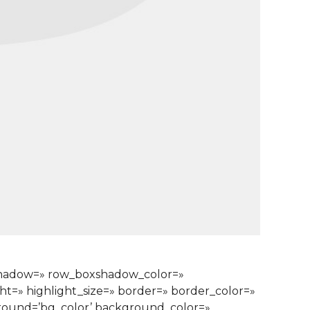
xshadow=» row_boxshadow_color=»
ght=» highlight_size=» border=» border_color=»
ound=’bg_color’ background_color=»