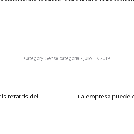
Category:
Sense categoria
juliol 17, 2019
ls retards del
La empresa puede de
Next
post: