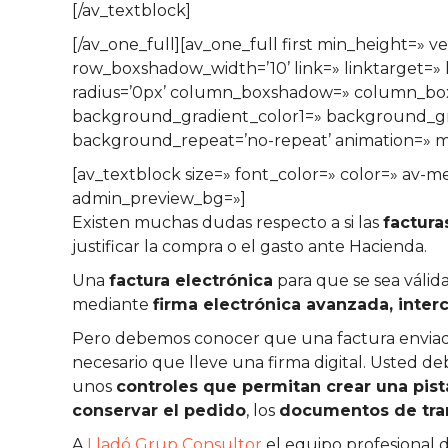
[/av_textblock]
[/av_one_full][av_one_full first min_height=
row_boxshadow_width=’10’ link=» linktarget=» l
radius=’0px’ column_boxshadow=» column_bo
background_gradient_color1=» background_grad
background_repeat=’no-repeat’ animation=» mo
[av_textblock size=» font_color=» color=» av-m
admin_preview_bg=»]
Existen muchas dudas respecto a si las
factura
justificar la compra o el gasto ante Hacienda.
Una
factura electrónica
para que se sea válida
mediante
firma electrónica avanzada, inter
Pero debemos conocer que una factura envia
necesario que lleve una firma digital. Usted d
unos
controles que permitan crear una pista
conservar el pedido
, los
documentos de tra
A
Lladó Grup Consultor
el equipo profesional 