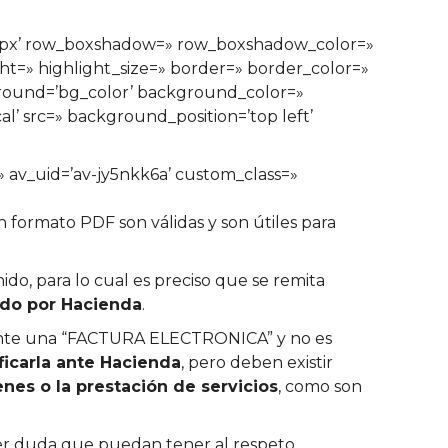
n=’0px’ row_boxshadow=» row_boxshadow_color=»
ght=» highlight_size=» border=» border_color=»
ound=’bg_color’ background_color=»
’ src=» background_position=’top left’
=» av_uid=’av-jy5nkk6a’ custom_class=»
 formato PDF son válidas y son útiles para
ido, para lo cual es preciso que se remita
zado por Hacienda
.
ente una “FACTURA ELECTRONICA” y no es
ificarla ante Hacienda
, pero deben existir
enes o la prestación de servicios
, como son
ier duda que puedan tener al respeto.