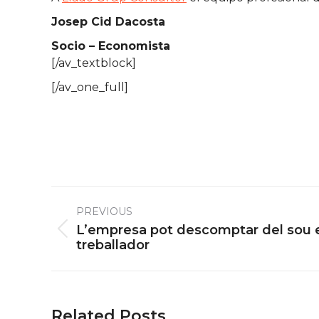
Josep Cid Dacosta
Socio – Economista
[/av_textblock]
[/av_one_full]
Post
PREVIOUS
navigation
L’empresa pot descomptar del sou e
Previous
treballador
post:
Related Posts