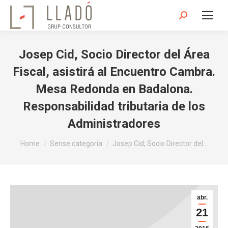
Search:
Josep Cid, Socio Director del Área
Fiscal, asistirá al Encuentro Cambra.
Mesa Redonda en Badalona.
Responsabilidad tributaria de los
Administradores
You are here:
Home
Sense categoria
Josep Cid, Socio Director del…
abr.
21