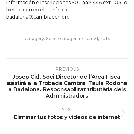
Información e inscripciones 902 448 448 ext. 1031 o
bien al correo electrónico
badalona@cambrabcn.org
Category:
Sense categoria
abril 21, 2016
Post
PREVIOUS
navigation
Josep Cid, Soci Director de l’Àrea Fiscal
asistirà a la Trobada Cambra. Taula Rodona
Previous
a Badalona. Responsabilitat tributària dels
post:
Administradors
NEXT
Next
Eliminar tus fotos y vídeos de internet
post: