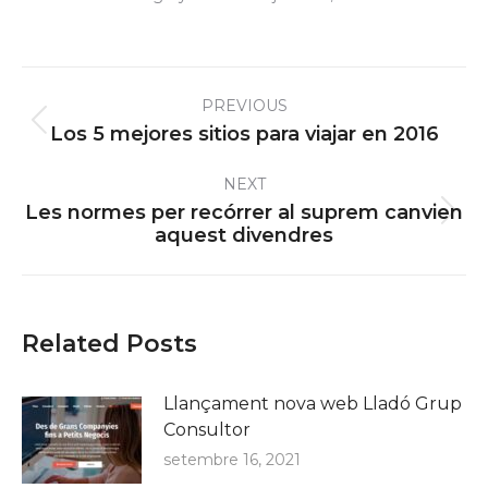
Post
PREVIOUS
navigation
Previous
Los 5 mejores sitios para viajar en 2016
post:
NEXT
Les normes per recórrer al suprem canvien
Next
aquest divendres
post:
Related Posts
Llançament nova web Lladó Grup
Consultor
setembre 16, 2021