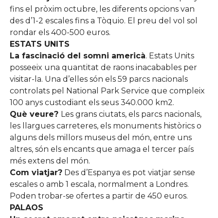
fins el pròxim octubre, les diferents opcions van
des d’1-2 escales fins a Tòquio. El preu del vol sol
rondar els 400-500 euros.
ESTATS UNITS
La fascinació del somni americà
. Estats Units
posseeix una quantitat de raons inacabables per
visitar-la. Una d’elles són els 59 parcs nacionals
controlats pel National Park Service que compleix
100 anys custodiant els seus 340.000 km2.
Què veure?
Les grans ciutats, els parcs nacionals,
les llargues carreteres, els monuments històrics o
alguns dels millors museus del món, entre uns
altres, són els encants que amaga el tercer país
més extens del món.
Com viatjar?
Des d’Espanya es pot viatjar sense
escales o amb 1 escala, normalment a Londres.
Poden trobar-se ofertes a partir de 450 euros.
PALAOS