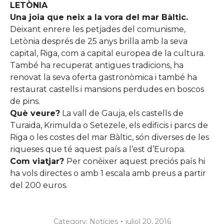
LETÒNIA
Una joia que neix a la vora del mar Bàltic.
Deixant enrere les petjades del comunisme,
Letònia després de 25 anys brilla amb la seva
capital, Riga, com a capital europea de la cultura.
També ha recuperat antigues tradicions, ha
renovat la seva oferta gastronòmica i també ha
restaurat castells i mansions perdudes en boscos
de pins.
Què veure?
La vall de Gauja, els castells de
Turaida, Krimulda o Setezele, els edificis i parcs de
Riga o les costes del mar Bàltic, són diverses de les
riqueses que té aquest país a l’est d’Europa.
Com viatjar?
Per conèixer aquest preciós país hi
ha vols directes o amb 1 escala amb preus a partir
del 200 euros.
Category:
Notícies
juliol 20, 2016