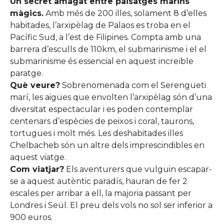
Un secret amagat entre paisatges marins
màgics.
Amb més de 200 illes, solament 8 d’elles
habitades, l’arxipèlag de Palaos es troba en el
Pacífic Sud, a l’est de Filipines. Compta amb una
barrera d’esculls de 110km, el submarinisme i el el
submarinisme és essencial en aquest increïble
paratge.
Què veure?
Sobrenomenada com el Serengueti
marí, les aigües que envolten l’arxipèlag són d’una
diversitat espectacular i es poden contemplar
centenars d’espècies de peixos i coral, taurons,
tortugues i molt més. Les deshabitades illes
Chelbacheb són un altre dels imprescindibles en
aquest viatge.
Com viatjar?
Els aventurers que vulguin escapar-
se a aquest autèntic paradís, hauran de fer 2
escales per arribar a ell, la majoria passant per
Londres i Seül. El preu dels vols no sol ser inferior a
900 euros.