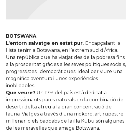
BOTSWANA
L’entorn salvatge en estat pur.
Encapçalant la
llista tenim a Botswana, en l’extrem sud d’Àfrica.
Una república que ha viatjat des de la pobresa fins
a la prosperitat gràcies a les seves polítiques socials,
progressistes i democràtiques. Ideal per viure una
magnífica aventura i unes experiències
inoblidables.
Què veure?
Un 17% del país està dedicat a
impressionants parcs naturals on la combinació de
desert i delta atreu a la gran concentració de
fauna. Viatges a través d’una mokoro, art rupestre
mil·lenari o els baobabs de la illa Kubu són algunes
de les meravelles que amaga Botswana.