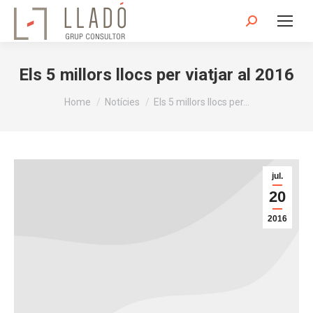
Search:
Els 5 millors llocs per viatjar al 2016
You are here:
Home
Notícies
Els 5 millors llocs per…
jul.
20
2016