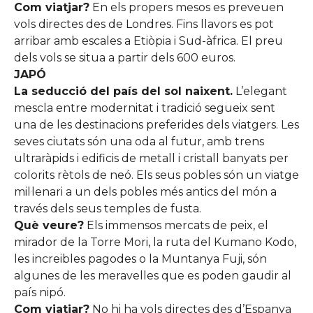
Com viatjar?
En els propers mesos es preveuen
vols directes des de Londres. Fins llavors es pot
arribar amb escales a Etiòpia i Sud-àfrica. El preu
dels vols se situa a partir dels 600 euros.
JAPÓ
La seducció del país del sol naixent.
L’elegant
mescla entre modernitat i tradició segueix sent
una de les destinacions preferides dels viatgers. Les
seves ciutats són una oda al futur, amb trens
ultraràpids i edificis de metall i cristall banyats per
colorits rètols de neó. Els seus pobles són un viatge
mil·lenari a un dels pobles més antics del món a
través dels seus temples de fusta.
Què veure?
Els immensos mercats de peix, el
mirador de la Torre Mori, la ruta del Kumano Kodo,
les increibles pagodes o la Muntanya Fuji, són
algunes de les meravelles que es poden gaudir al
país nipó.
Com viatjar?
No hi ha vols directes des d’Espanya